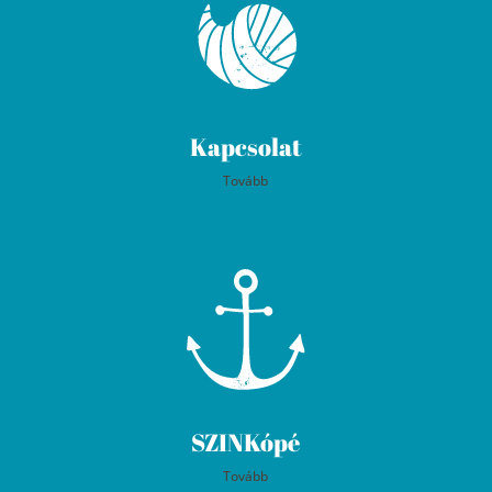
Kapcsolat
Tovább
SZINKópé
Tovább