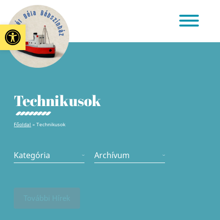
Eszköztár megnyitása
Technikusok
Főoldal
»
Technikusok
Kategória
Archívum
További Hírek