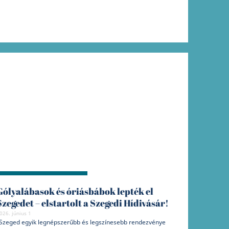
Gólyalábasok és óriásbábok lepték el
Szegedet – elstartolt a Szegedi Hídivásár!
026. június 1
Szeged egyik legnépszerűbb és legszínesebb rendezvénye