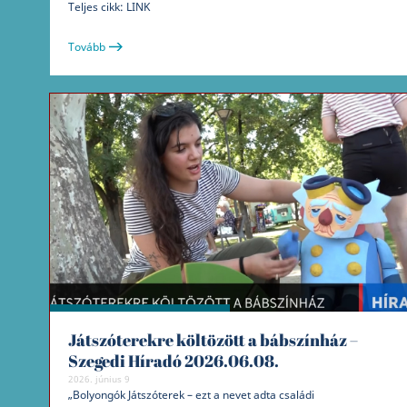
Teljes cikk: LINK
Tovább
Játszóterekre költözött a bábszínház –
Szegedi Híradó 2026.06.08.
2026. június 9
„Bolyongók Játszóterek – ezt a nevet adta családi