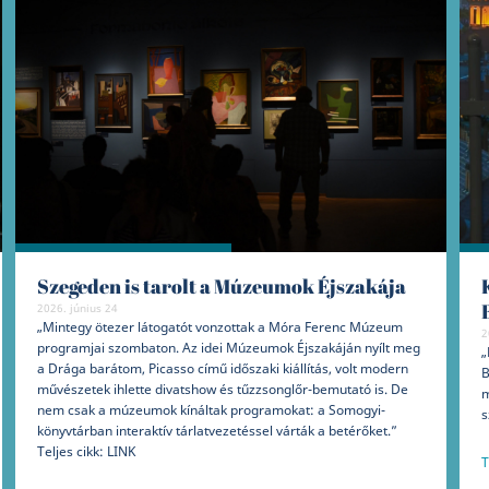
Szegeden is tarolt a Múzeumok Éjszakája
2026. június 24
„Mintegy ötezer látogatót vonzottak a Móra Ferenc Múzeum
2
programjai szombaton. Az idei Múzeumok Éjszakáján nyílt meg
„
a Drága barátom, Picasso című időszaki kiállítás, volt modern
B
művészetek ihlette divatshow és tűzzsonglőr-bemutató is. De
m
nem csak a múzeumok kínáltak programokat: a Somogyi-
s
könyvtárban interaktív tárlatvezetéssel várták a betérőket.”
Teljes cikk: LINK
T