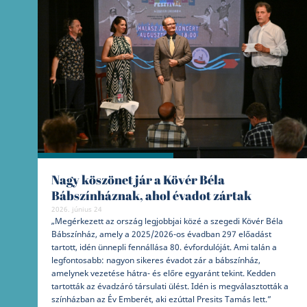
Nagy köszönet jár a Kövér Béla
Bábszínháznak, ahol évadot zártak
2026. június 24
„Megérkezett az ország legjobbjai közé a szegedi Kövér Béla
Bábszínház, amely a 2025/2026-os évadban 297 előadást
tartott, idén ünnepli fennállása 80. évfordulóját. Ami talán a
legfontosabb: nagyon sikeres évadot zár a bábszínház,
amelynek vezetése hátra- és előre egyaránt tekint. Kedden
tartották az évadzáró társulati ülést. Idén is megválasztották a
színházban az Év Emberét, aki ezúttal Presits Tamás lett.”