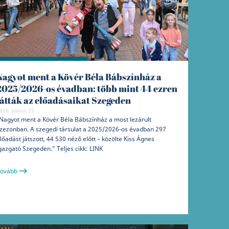
Nagyot ment a Kövér Béla Bábszínház a
2025/2026-os évadban: több mint 44 ezren
látták az előadásaikat Szegeden
026. június 25
Nagyot ment a Kövér Béla Bábszínház a most lezárult
zezonban. A szegedi társulat a 2025/2026-os évadban 297
lőadást játszott, 44 530 néző előtt – közölte Kiss Ágnes
gazgató Szegeden.” Teljes cikk: LINK
ovább