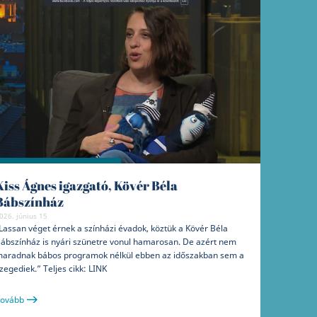
Kiss Ágnes igazgató, Kövér Béla
Bábszínház
026. június 15
Lassan véget érnek a színházi évadok, köztük a Kövér Béla
ábszínház is nyári szünetre vonul hamarosan. De azért nem
aradnak bábos programok nélkül ebben az időszakban sem a
zegediek.” Teljes cikk: LINK
ovább