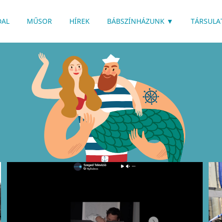
RENDELKEZIK
DAL
MŰSOR
HÍREK
BÁBSZÍNHÁZUNK
▼
TÁRSULA