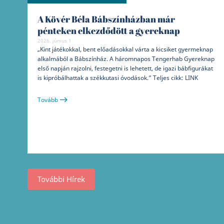
A Kövér Béla Bábszínházban már
pénteken elkezdődött a gyereknap
2026. június 1
„Kint játékokkal, bent előadásokkal várta a kicsiket gyermeknap
alkalmából a Bábszínház. A háromnapos Tengerhab Gyereknap
első napján rajzolni, festegetni is lehetett, de igazi bábfigurákat
is kipróbálhattak a székkutasi óvodások.” Teljes cikk: LINK
Tovább
További Hírek