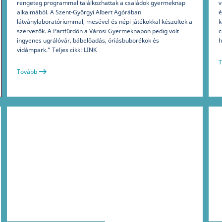
rengeteg programmal találkozhattak a családok gyermeknap
v
alkalmából. A Szent-Györgyi Albert Agórában
é
látványlaboratóriummal, mesével és népi játékokkal készültek a
k
szervezők. A Partfürdőn a Városi Gyermeknapon pedig volt
c
ingyenes ugrálóvár, bábelőadás, óriásbuborékok és
h
vidámpark.” Teljes cikk: LINK
T
Tovább