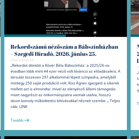
Rekordszámú nézőszám a Bábszínházban
– Szegedi Híradó, 2026. június 25.
2026. június 26
„Rekordot döntött a Kövér Béla Bábszínház: a 2025/26-os
2
évadban több mint 44 ezer néző volt kíváncsi az előadásaikra. A
„
társulat összesen 297 alkalommal lépett színpadra, amelyből
s
mintegy 250 saját produkció volt. Kiss Ágnes igazgató a sikerek
e
mellett azt is elmondta: mivel az elenyésző állami támogatás
i
miatt nagyrészt az önkormányzatra vannak utalva, hosszú
távon komoly működtetési kihívásokkal néznek szembe. „ Teljes
T
cikk: LINK
Tovább