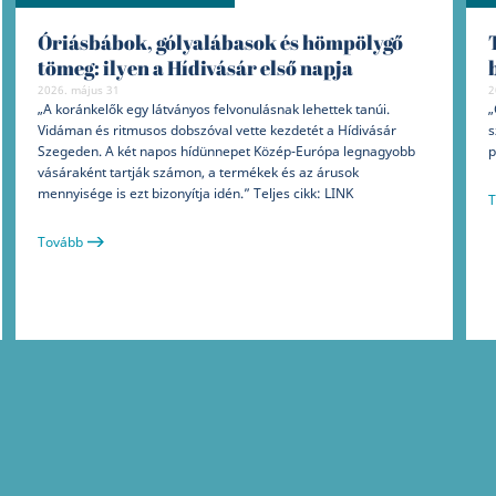
Óriásbábok, gólyalábasok és hömpölygő
tömeg: ilyen a Hídivásár első napja
2026. május 31
2
„A koránkelők egy látványos felvonulásnak lehettek tanúi.
„
Vidáman és ritmusos dobszóval vette kezdetét a Hídivásár
s
Szegeden. A két napos hídünnepet Közép-Európa legnagyobb
p
vásáraként tartják számon, a termékek és az árusok
mennyisége is ezt bizonyítja idén.” Teljes cikk: LINK
T
Tovább