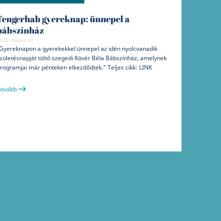
Tengerhab gyereknap: ünnepel a
bábszínház
026. május 30
Gyereknapon a gyerekekkel ünnepel az idén nyolcvanadik
zületésnapját töltő szegedi Kövér Béla Bábszínház, amelynek
rogramjai már pénteken elkezdődtek.” Teljes cikk: LINK
ovább