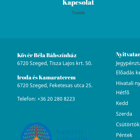
Kapcsolat
Tovább
Nyitvata
Kövér Béla Bábszínház
6720 Szeged, Tisza Lajos krt. 50.
Jegypénztá
Előadás k
Iroda és Kamaraterem
Hivatali n
6720 Szeged, Feketesas utca 25.
Hétfő
Telefon: +36 20 280 8223
Kedd
Szerda
Csütörtök
Péntek