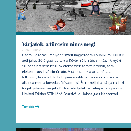
Várjatok, a türcsim nincs meg!
2026. július 2
Üzemi Bezárás Mélyen tisztelt nagyérdemű publikum! Július 6-
ától július 20-áig zárva tart a Kövér Béla Bábszínház. A nyári
szünet alatt nem leszünk elérhetőek sem telefonon, sem
elektronikus levélcímünkön. A társulat ez alatt a hét alatt
felkészül, hogy a lehető legmagasabb szinvonalon működve
alkossa meg a következő évadot is! És reméljük a bábjaink is ki
tudják pihenni magukat! Ne feledjétek, közeleg az augusztusi
Limited Edition SZINkópé Fesztivál a Halász Judit Koncerttel
Tovább