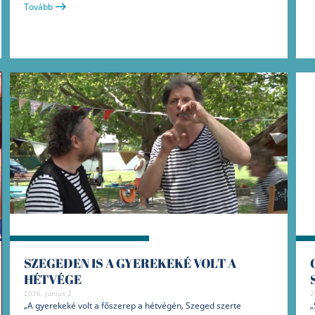
Tovább
SZEGEDEN IS A GYEREKEKÉ VOLT A
HÉTVÉGE
2026. június 2
2
„A gyerekeké volt a főszerep a hétvégén, Szeged szerte
„