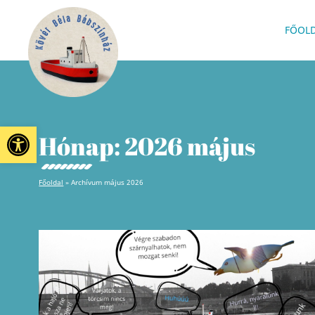
FŐOL
Eszköztár megnyitása
Hónap:
2026 május
Főoldal
»
Archívum május 2026