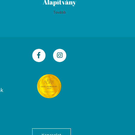
Alapítvány
Tovább
nk