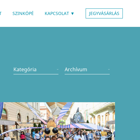
 ALMENÜVEL
RENDELKEZIK ALMENÜVEL
T
SZINKÓPÉ
KAPCSOLAT
▼
JEGYVÁSÁRLÁS
Kategória
Archívum