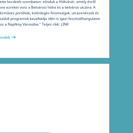
ette kezdetét szombaton: elindult a Hídivásár, amely évről
vre ezreket vonz a Belvárosi hídra és a belváros utcáira. A
ézműves portékák, különleges finomságok, utcazenészek és
saládi programok kavalkádja idén is igazi fesztiválhangulatot
oz a Napfény Városába.” Teljes cikk: LINK
ovább