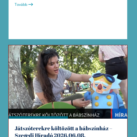
Tovább
Játszóterekre költözött a bábszínház –
Szegedi Híradó 2026.06.08.