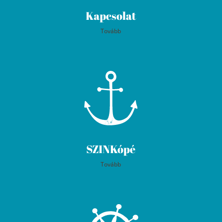
Kapcsolat
Tovább
SZINKópé
Tovább