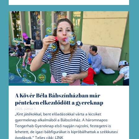
A Kövér Béla Bábszínházban már
pénteken elkezdődött a gyereknap
2026. június 1
„Kint játékokkal, bent előadásokkal várta a kicsiket
gyermeknap alkalmából a Bábszínház. A háromnapos
Tengerhab Gyereknap első napján rajzolni, festegetni is
lehetett, de igazi bábfigurákat is kipróbálhattak a székkutasi
óvodások.” Teljes cikk: LINK