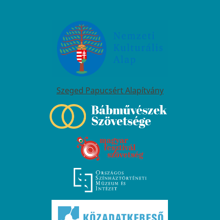
Szeged Papucsért Alapítvány