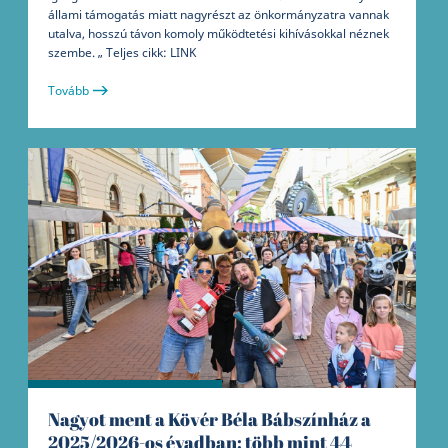
állami támogatás miatt nagyrészt az önkormányzatra vannak
utalva, hosszú távon komoly működtetési kihívásokkal néznek
szembe. „ Teljes cikk: LINK
Tovább
Nagyot ment a Kövér Béla Bábszínház a
2025/2026-os évadban: több mint 44