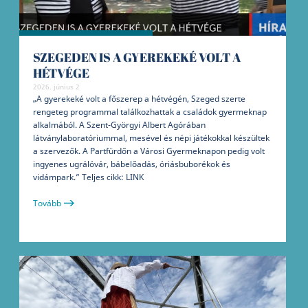
SZEGEDEN IS A GYEREKEKÉ VOLT A
HÉTVÉGE
2026. június 2
„A gyerekeké volt a főszerep a hétvégén, Szeged szerte
rengeteg programmal találkozhattak a családok gyermeknap
alkalmából. A Szent-Györgyi Albert Agórában
látványlaboratóriummal, mesével és népi játékokkal készültek
a szervezők. A Partfürdőn a Városi Gyermeknapon pedig volt
ingyenes ugrálóvár, bábelőadás, óriásbuborékok és
vidámpark.” Teljes cikk: LINK
Tovább