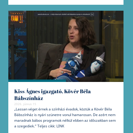
Kiss Ágnes igazgató, Kövér Béla
Bábszínház
2026. június 15
„Lassan véget érnek a színházi évadok, köztük a Kövér Béla
Bábszínház is nyári szünetre vonul hamarosan. De azért nem
maradnak bábos programok nélkül ebben az időszakban sem
a szegediek.” Teljes cikk: LINK