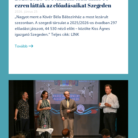
ezren látták az előadásaikat Szegeden
2026. június 25
„Nagyot ment a Kövér Béla Bábszínház a most lezárult
szezonban. A szegedi társulat a 2025/2026-os évadban 297
előadást játszott, 44 530 néző előtt – közölte Kiss Ágnes
igazgató Szegeden.” Teljes cikk: LINK
Tovább