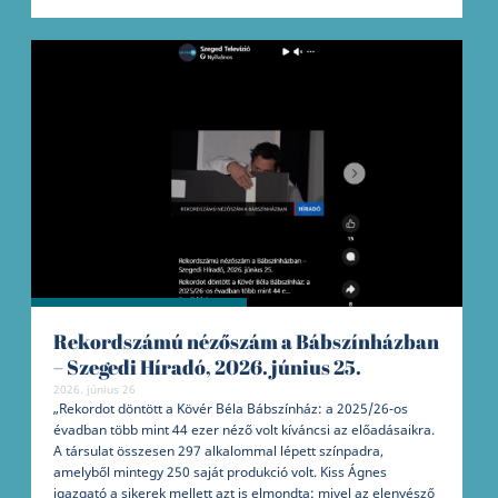
Rekordszámú nézőszám a Bábszínházban
– Szegedi Híradó, 2026. június 25.
2026. június 26
„Rekordot döntött a Kövér Béla Bábszínház: a 2025/26-os
évadban több mint 44 ezer néző volt kíváncsi az előadásaikra.
A társulat összesen 297 alkalommal lépett színpadra,
amelyből mintegy 250 saját produkció volt. Kiss Ágnes
igazgató a sikerek mellett azt is elmondta: mivel az elenyésző