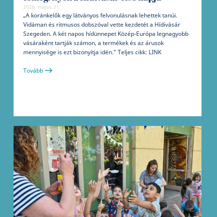
2026. május 31
„A koránkelők egy látványos felvonulásnak lehettek tanúi.
Vidáman és ritmusos dobszóval vette kezdetét a Hídivásár
Szegeden. A két napos hídünnepet Közép-Európa legnagyobb
vásáraként tartják számon, a termékek és az árusok
mennyisége is ezt bizonyítja idén.” Teljes cikk: LINK
Tovább