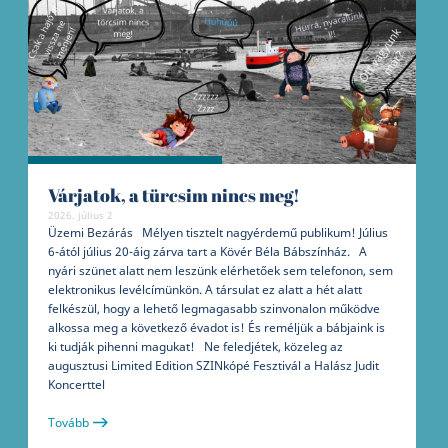
Várjatok, a türcsim nincs meg!
2026. július 2
Üzemi Bezárás Mélyen tisztelt nagyérdemű publikum! Július
6-ától július 20-áig zárva tart a Kövér Béla Bábszínház. A
nyári szünet alatt nem leszünk elérhetőek sem telefonon, sem
elektronikus levélcímünkön. A társulat ez alatt a hét alatt
felkészül, hogy a lehető legmagasabb szinvonalon működve
alkossa meg a következő évadot is! És reméljük a bábjaink is
ki tudják pihenni magukat! Ne feledjétek, közeleg az
augusztusi Limited Edition SZINkópé Fesztivál a Halász Judit
Koncerttel
Tovább