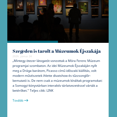
Szegeden is tarolt a Múzeumok Éjszakája
2026. június 24
„Mintegy ötezer látogatót vonzottak a Móra Ferenc Múzeum
programjai szombaton. Az idei Múzeumok Éjszakáján nyílt
meg a Drága barátom, Picasso című időszaki kiállítás, volt
modern művészetek ihlette divatshow és tűzzsonglőr-
bemutató is. De nem csak a múzeumok kínáltak programokat:
a Somogyi-könyvtárban interaktív tárlatvezetéssel várták a
betérőket.” Teljes cikk: LINK
Tovább