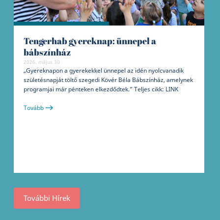
Tengerhab gyereknap: ünnepel a
bábszínház
2026. május 30
„Gyereknapon a gyerekekkel ünnepel az idén nyolcvanadik
születésnapját töltő szegedi Kövér Béla Bábszínház, amelynek
programjai már pénteken elkezdődtek.” Teljes cikk: LINK
Tovább
További Hírek