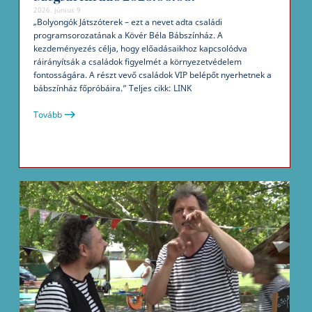
2026. június 9
„Bolyongók Játszóterek – ezt a nevet adta családi
programsorozatának a Kövér Béla Bábszínház. A
kezdeményezés célja, hogy előadásaikhoz kapcsolódva
ráirányítsák a családok figyelmét a környezetvédelem
fontosságára. A részt vevő családok VIP belépőt nyerhetnek a
bábszínház főpróbáira.” Teljes cikk: LINK
Tovább