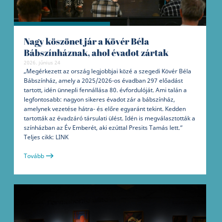
Nagy köszönet jár a Kövér Béla
Bábszínháznak, ahol évadot zártak
2026. június 24
„Megérkezett az ország legjobbjai közé a szegedi Kövér Béla
Bábszínház, amely a 2025/2026-os évadban 297 előadást
tartott, idén ünnepli fennállása 80. évfordulóját. Ami talán a
legfontosabb: nagyon sikeres évadot zár a bábszínház,
amelynek vezetése hátra- és előre egyaránt tekint. Kedden
tartották az évadzáró társulati ülést. Idén is megválasztották a
színházban az Év Emberét, aki ezúttal Presits Tamás lett.”
Teljes cikk: LINK
Tovább