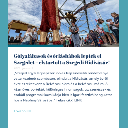
Gólyalábasok és óriásbábok lepték el
Szegedet – elstartolt a Szegedi Hídivásár!
2026. június 1
„Szeged egyik legnépszerűbb és legszínesebb rendezvénye
vette kezdetét szombaton: elindult a Hídivásár, amely évről
évre ezreket vonz a Belvárosi hídra és a belváros utcáira. A
kézműves portékák, különleges finomságok, utcazenészek és
családi programok kavalkádja idén is igazi fesztiválhangulatot
hoz a Napfény Városába.” Teljes cikk: LINK
Tovább