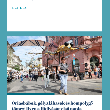
Tovább
Óriásbábok, gólyalábasok és hömpölygő
tömeg: ilyen a Hídivásár első napja