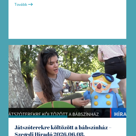
Tovább
Játszóterekre költözött a bábszínház –
Szegedi Híradó 2026.06.08.