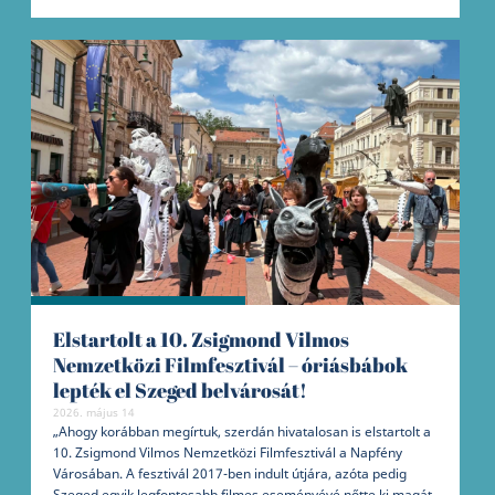
Elstartolt a 10. Zsigmond Vilmos
Nemzetközi Filmfesztivál – óriásbábok
lepték el Szeged belvárosát!
2026. május 14
„Ahogy korábban megírtuk, szerdán hivatalosan is elstartolt a
10. Zsigmond Vilmos Nemzetközi Filmfesztivál a Napfény
Városában. A fesztivál 2017-ben indult útjára, azóta pedig
Szeged egyik legfontosabb filmes eseményévé nőtte ki magát.