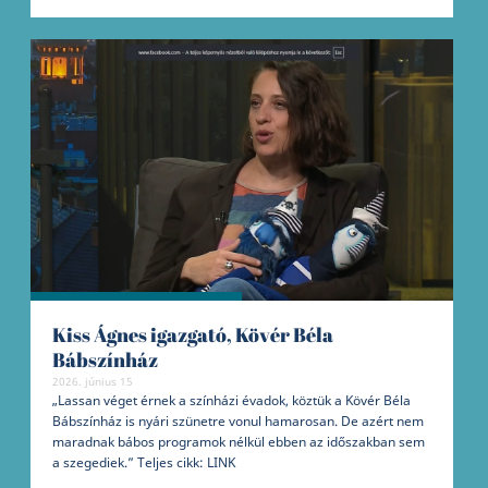
Kiss Ágnes igazgató, Kövér Béla
Bábszínház
2026. június 15
„Lassan véget érnek a színházi évadok, köztük a Kövér Béla
Bábszínház is nyári szünetre vonul hamarosan. De azért nem
maradnak bábos programok nélkül ebben az időszakban sem
a szegediek.” Teljes cikk: LINK