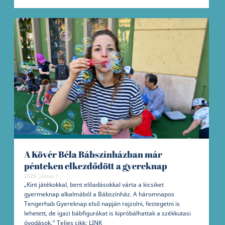
A Kövér Béla Bábszínházban már
pénteken elkezdődött a gyereknap
2026. június 1
„Kint játékokkal, bent előadásokkal várta a kicsiket
gyermeknap alkalmából a Bábszínház. A háromnapos
Tengerhab Gyereknap első napján rajzolni, festegetni is
lehetett, de igazi bábfigurákat is kipróbálhattak a székkutasi
óvodások.” Teljes cikk: LINK