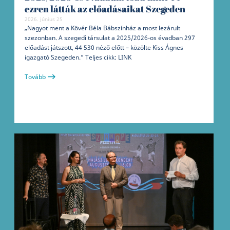
ezren látták az előadásaikat Szegeden
2026. június 25
„Nagyot ment a Kövér Béla Bábszínház a most lezárult
szezonban. A szegedi társulat a 2025/2026-os évadban 297
előadást játszott, 44 530 néző előtt – közölte Kiss Ágnes
igazgató Szegeden.” Teljes cikk: LINK
Tovább