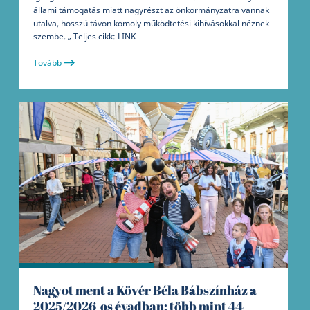
állami támogatás miatt nagyrészt az önkormányzatra vannak
utalva, hosszú távon komoly működtetési kihívásokkal néznek
szembe. „ Teljes cikk: LINK
Tovább
Nagyot ment a Kövér Béla Bábszínház a
2025/2026-os évadban: több mint 44