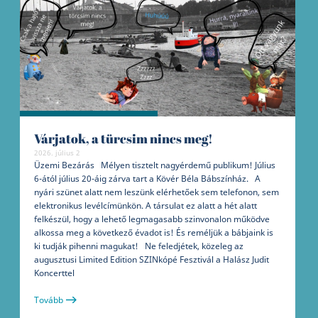
Várjatok, a türcsim nincs meg!
2026. július 2
Üzemi Bezárás Mélyen tisztelt nagyérdemű publikum! Július
6-ától július 20-áig zárva tart a Kövér Béla Bábszínház. A
nyári szünet alatt nem leszünk elérhetőek sem telefonon, sem
elektronikus levélcímünkön. A társulat ez alatt a hét alatt
felkészül, hogy a lehető legmagasabb szinvonalon működve
alkossa meg a következő évadot is! És reméljük a bábjaink is
ki tudják pihenni magukat! Ne feledjétek, közeleg az
augusztusi Limited Edition SZINkópé Fesztivál a Halász Judit
Koncerttel
Tovább