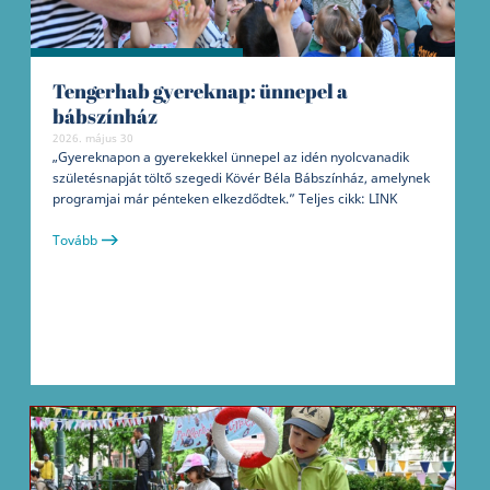
Tengerhab gyereknap: ünnepel a
bábszínház
2026. május 30
„Gyereknapon a gyerekekkel ünnepel az idén nyolcvanadik
születésnapját töltő szegedi Kövér Béla Bábszínház, amelynek
programjai már pénteken elkezdődtek.” Teljes cikk: LINK
Tovább