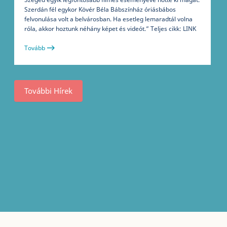
Szerdán fél egykor Kövér Béla Bábszínház óriásbábos
felvonulása volt a belvárosban. Ha esetleg lemaradtál volna
róla, akkor hoztunk néhány képet és videót.” Teljes cikk: LINK
Tovább
További Hírek