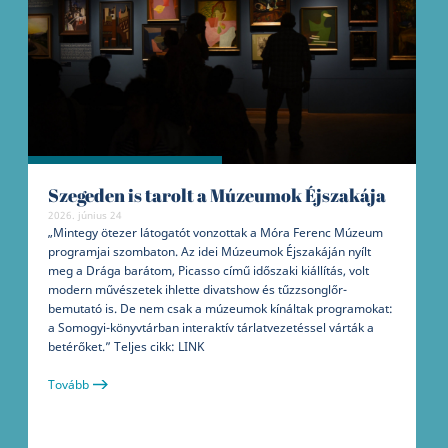
Szegeden is tarolt a Múzeumok Éjszakája
2026. június 24
„Mintegy ötezer látogatót vonzottak a Móra Ferenc Múzeum
programjai szombaton. Az idei Múzeumok Éjszakáján nyílt
meg a Drága barátom, Picasso című időszaki kiállítás, volt
modern művészetek ihlette divatshow és tűzzsonglőr-
bemutató is. De nem csak a múzeumok kínáltak programokat:
a Somogyi-könyvtárban interaktív tárlatvezetéssel várták a
betérőket.” Teljes cikk: LINK
Tovább