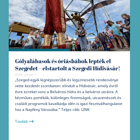
Gólyalábasok és óriásbábok lepték el
Szegedet – elstartolt a Szegedi Hídivásár!
2026. június 1
„Szeged egyik legnépszerűbb és legszínesebb rendezvénye
vette kezdetét szombaton: elindult a Hídivásár, amely évről
évre ezreket vonz a Belvárosi hídra és a belváros utcáira. A
kézműves portékák, különleges finomságok, utcazenészek és
családi programok kavalkádja idén is igazi fesztiválhangulatot
hoz a Napfény Városába.” Teljes cikk: LINK
Tovább