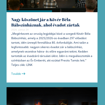
Nagy köszönet jár a Kövér Béla
Bábszínháznak, ahol évadot zártak
2026. június 24
„Megérkezett az ország legjobbjai közé a szegedi Kövér Béla
Bábszínház, amely a 2025/2026-os évadban 297 előadást
tartott, idén ünnepli fennállása 80. évfordulóját. Ami talán a
legfontosabb: nagyon sikeres évadot zár a bábszínház,
amelynek vezetése hátra- és előre egyaránt tekint. Kedden
tartották az évadzáró társulati ülést. Idén is megválasztották a
színházban az Év Emberét, aki ezúttal Presits Tamás lett.”
Teljes cikk: LINK
Tovább