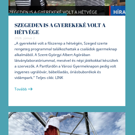
SZEGEDEN IS A GYEREKEKÉ VOLT A
HÉTVÉGE
2026. június 2
„A gyerekeké volt a főszerep a hétvégén, Szeged szerte
rengeteg programmal találkozhattak a családok gyermeknap
alkalmából. A Szent-Györgyi Albert Agórában
látványlaboratóriummal, mesével és népi játékokkal készültek
a szervezők. A Partfürdőn a Városi Gyermeknapon pedig volt
ingyenes ugrálóvár, bábelőadás, óriásbuborékok és
vidámpark.” Teljes cikk: LINK
Tovább