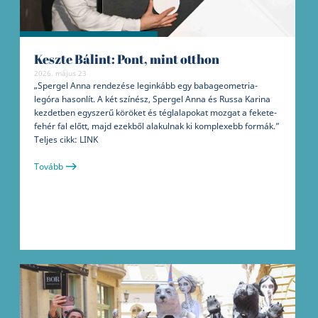
Keszte Bálint: Pont, mint otthon
2026. május 23
„Spergel Anna rendezése leginkább egy babageometria-
legóra hasonlít. A két színész, Spergel Anna és Russa Karina
kezdetben egyszerű köröket és téglalapokat mozgat a fekete-
fehér fal előtt, majd ezekből alakulnak ki komplexebb formák.”
Teljes cikk: LINK
Tovább