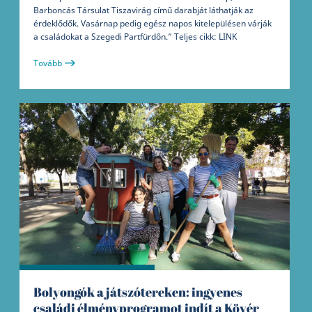
Barboncás Társulat Tiszavirág című darabját láthatják az
érdeklődők. Vasárnap pedig egész napos kitelepülésen várják
a családokat a Szegedi Partfürdőn.” Teljes cikk: LINK
Tovább
Bolyongók a játszótereken: ingyenes
családi élményprogramot indít a Kövér