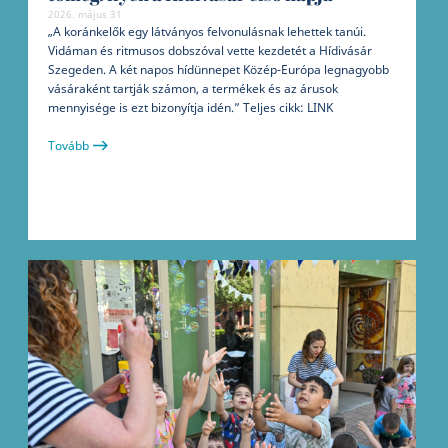
2026. május 31
„A koránkelők egy látványos felvonulásnak lehettek tanúi.
Vidáman és ritmusos dobszóval vette kezdetét a Hídivásár
Szegeden. A két napos hídünnepet Közép-Európa legnagyobb
vásáraként tartják számon, a termékek és az árusok
mennyisége is ezt bizonyítja idén.” Teljes cikk: LINK
Tovább