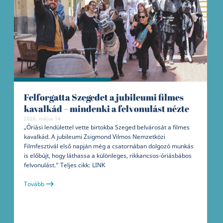
Felforgatta Szegedet a jubileumi filmes
kavalkád – mindenki a felvonulást nézte
2026. május 14
„Óriási lendülettel vette birtokba Szeged belvárosát a filmes
kavalkád. A jubileumi Zsigmond Vilmos Nemzetközi
Filmfesztivál első napján még a csatornában dolgozó munkás
is előbújt, hogy láthassa a különleges, rikkancsos-óriásbábos
felvonulást.” Teljes cikk: LINK
Tovább