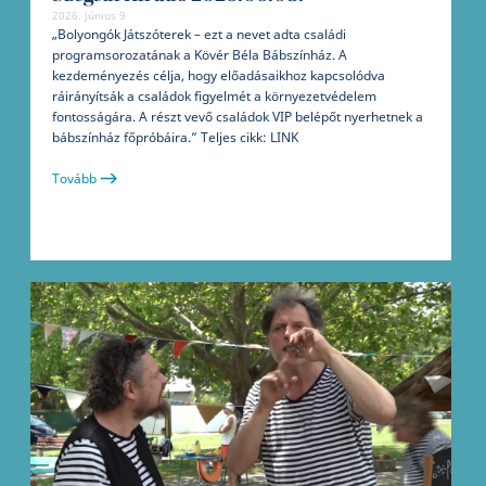
2026. június 9
„Bolyongók Játszóterek – ezt a nevet adta családi
programsorozatának a Kövér Béla Bábszínház. A
kezdeményezés célja, hogy előadásaikhoz kapcsolódva
ráirányítsák a családok figyelmét a környezetvédelem
fontosságára. A részt vevő családok VIP belépőt nyerhetnek a
bábszínház főpróbáira.” Teljes cikk: LINK
Tovább