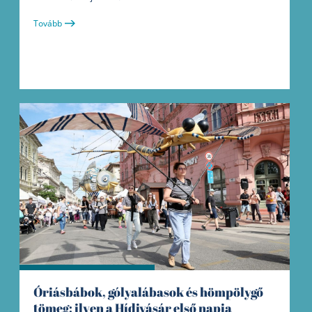
Tovább
Óriásbábok, gólyalábasok és hömpölygő
tömeg: ilyen a Hídivásár első napja