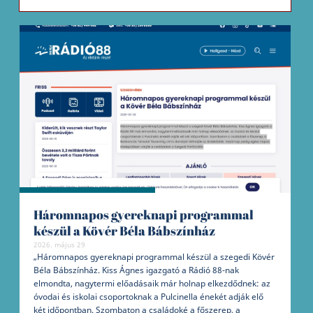
Háromnapos gyereknapi programmal
készül a Kövér Béla Bábszínház
2026. május 29
„Háromnapos gyereknapi programmal készül a szegedi Kövér
Béla Bábszínház. Kiss Ágnes igazgató a Rádió 88-nak
elmondta, nagytermi előadásaik már holnap elkezdődnek: az
óvodai és iskolai csoportoknak a Pulcinella énekét adják elő
két időpontban. Szombaton a családoké a főszerep, a