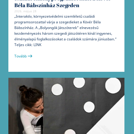
Béla Bábszínház Szegeden
2026. május 28
„Interaktív, környezetvédelmi szemléletű családi
programsorozattal várja a szegedieket a Kövér Béla
Bábszínház. A „Bolyongók Játszóterek” elnevezésű
kezdeményezés három szegedi játszótéren kínál ingyenes,
élményalapú foglalkozásokat a családok számára júniusban.”
Teljes cikk: LINK
Tovább