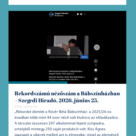
Rekordszámú nézőszám a Bábszínházban
– Szegedi Híradó, 2026. június 25.
2026. június 26
„Rekordot döntött a Kövér Béla Bábszínház: a 2025/26-os
évadban több mint 44 ezer néző volt kíváncsi az előadásaikra.
A társulat összesen 297 alkalommal lépett színpadra,
amelyből mintegy 250 saját produkció volt. Kiss Ágnes
igazgató a sikerek mellett azt is elmondta: mivel az elenyésző