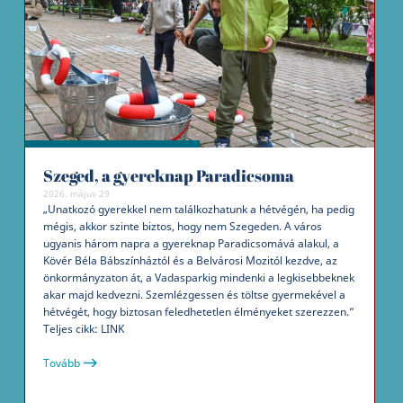
Szeged, a gyereknap Paradicsoma
2026. május 29
„Unatkozó gyerekkel nem találkozhatunk a hétvégén, ha pedig
mégis, akkor szinte biztos, hogy nem Szegeden. A város
ugyanis három napra a gyereknap Paradicsomává alakul, a
Kövér Béla Bábszínháztól és a Belvárosi Mozitól kezdve, az
önkormányzaton át, a Vadasparkig mindenki a legkisebbeknek
akar majd kedvezni. Szemlézgessen és töltse gyermekével a
hétvégét, hogy biztosan feledhetetlen élményeket szerezzen.”
Teljes cikk: LINK
Tovább