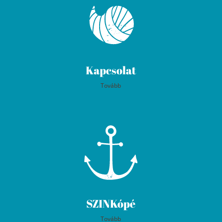
Kapcsolat
Tovább
SZINKópé
Tovább