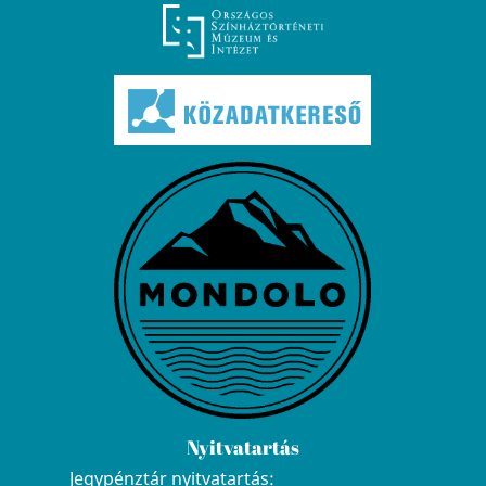
Nyitvatartás
Jegypénztár nyitvatartás: