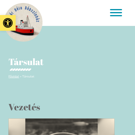
Eszköztár megnyitása
Társulat
Főoldal
»
Társulat
Vezetés