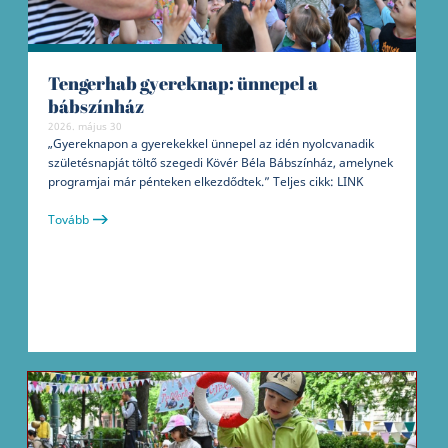
Tengerhab gyereknap: ünnepel a
bábszínház
2026. május 30
„Gyereknapon a gyerekekkel ünnepel az idén nyolcvanadik
születésnapját töltő szegedi Kövér Béla Bábszínház, amelynek
programjai már pénteken elkezdődtek.” Teljes cikk: LINK
Tovább