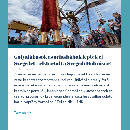
Gólyalábasok és óriásbábok lepték el
Szegedet – elstartolt a Szegedi Hídivásár!
2026. június 1
„Szeged egyik legnépszerűbb és legszínesebb rendezvénye
vette kezdetét szombaton: elindult a Hídivásár, amely évről
évre ezreket vonz a Belvárosi hídra és a belváros utcáira. A
kézműves portékák, különleges finomságok, utcazenészek és
családi programok kavalkádja idén is igazi fesztiválhangulatot
hoz a Napfény Városába.” Teljes cikk: LINK
Tovább