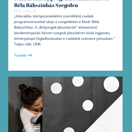
Béla Bábszínház Szegeden
2026. május 28
„Interaktív, környezetvédelmi szemléletű családi
programsorozattal várja a szegedieket a Kövér Béla
Bábszínház. A „Bolyongók Játszóterek” elnevezésű
kezdeményezés három szegedi játszótéren kínál ingyenes,
élményalapú foglalkozásokat a családok számára júniusban.”
Teljes cikk: LINK
Tovább