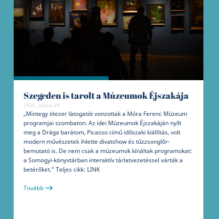
Szegeden is tarolt a Múzeumok Éjszakája
2026. június 24
„Mintegy ötezer látogatót vonzottak a Móra Ferenc Múzeum
programjai szombaton. Az idei Múzeumok Éjszakáján nyílt
meg a Drága barátom, Picasso című időszaki kiállítás, volt
modern művészetek ihlette divatshow és tűzzsonglőr-
bemutató is. De nem csak a múzeumok kínáltak programokat:
a Somogyi-könyvtárban interaktív tárlatvezetéssel várták a
betérőket.” Teljes cikk: LINK
Tovább