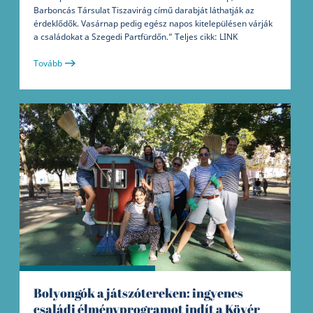
Barboncás Társulat Tiszavirág című darabját láthatják az
érdeklődők. Vasárnap pedig egész napos kitelepülésen várják
a családokat a Szegedi Partfürdőn.” Teljes cikk: LINK
Tovább
Bolyongók a játszótereken: ingyenes
családi élményprogramot indít a Kövér