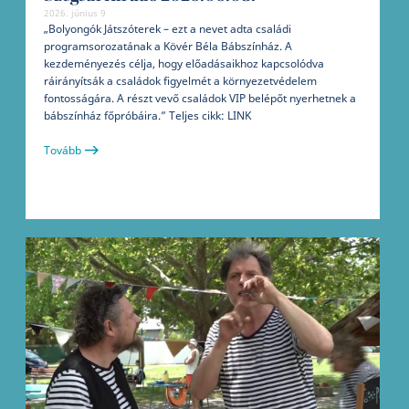
2026. június 9
„Bolyongók Játszóterek – ezt a nevet adta családi
programsorozatának a Kövér Béla Bábszínház. A
kezdeményezés célja, hogy előadásaikhoz kapcsolódva
ráirányítsák a családok figyelmét a környezetvédelem
fontosságára. A részt vevő családok VIP belépőt nyerhetnek a
bábszínház főpróbáira.” Teljes cikk: LINK
Tovább