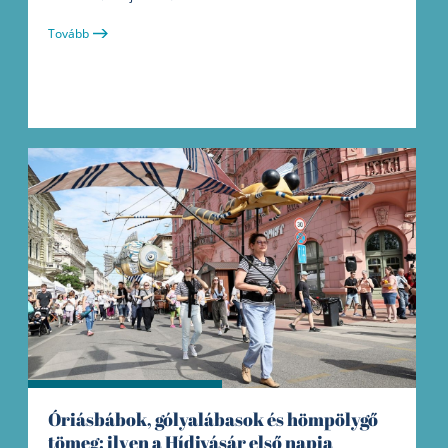
Tovább
Óriásbábok, gólyalábasok és hömpölygő
tömeg: ilyen a Hídivásár első napja