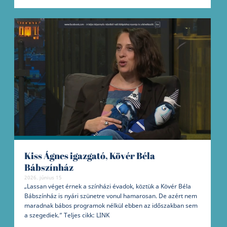
Kiss Ágnes igazgató, Kövér Béla
Bábszínház
2026. június 15
„Lassan véget érnek a színházi évadok, köztük a Kövér Béla
Bábszínház is nyári szünetre vonul hamarosan. De azért nem
maradnak bábos programok nélkül ebben az időszakban sem
a szegediek.” Teljes cikk: LINK