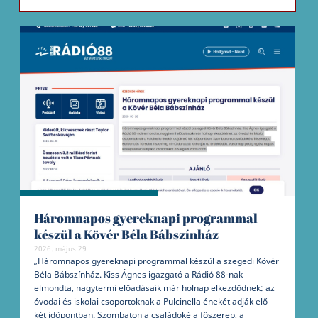
Háromnapos gyereknapi programmal
készül a Kövér Béla Bábszínház
2026. május 29
„Háromnapos gyereknapi programmal készül a szegedi Kövér
Béla Bábszínház. Kiss Ágnes igazgató a Rádió 88-nak
elmondta, nagytermi előadásaik már holnap elkezdődnek: az
óvodai és iskolai csoportoknak a Pulcinella énekét adják elő
két időpontban. Szombaton a családoké a főszerep, a