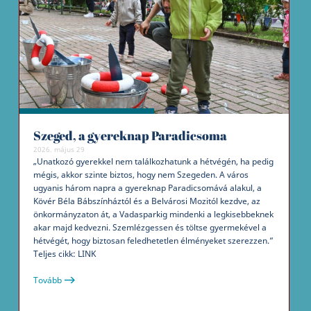
Szeged, a gyereknap Paradicsoma
2026. május 29
„Unatkozó gyerekkel nem találkozhatunk a hétvégén, ha pedig
mégis, akkor szinte biztos, hogy nem Szegeden. A város
ugyanis három napra a gyereknap Paradicsomává alakul, a
Kövér Béla Bábszínháztól és a Belvárosi Mozitól kezdve, az
önkormányzaton át, a Vadasparkig mindenki a legkisebbeknek
akar majd kedvezni. Szemlézgessen és töltse gyermekével a
hétvégét, hogy biztosan feledhetetlen élményeket szerezzen.”
Teljes cikk: LINK
Tovább