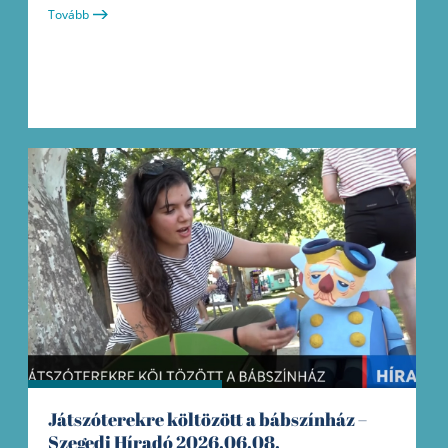
Tovább
Játszóterekre költözött a bábszínház –
Szegedi Híradó 2026.06.08.