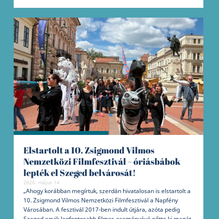
Elstartolt a 10. Zsigmond Vilmos
Nemzetközi Filmfesztivál – óriásbábok
lepték el Szeged belvárosát!
2026. május 14
„Ahogy korábban megírtuk, szerdán hivatalosan is elstartolt a
10. Zsigmond Vilmos Nemzetközi Filmfesztivál a Napfény
Városában. A fesztivál 2017-ben indult útjára, azóta pedig
Szeged egyik legfontosabb filmes eseményévé nőtte ki magát.