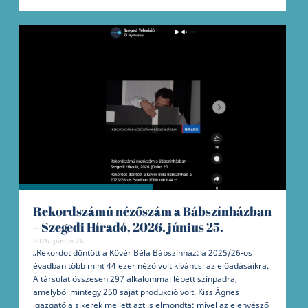
Rekordszámú nézőszám a Bábszínházban
– Szegedi Híradó, 2026. június 25.
2026. június 26
„Rekordot döntött a Kövér Béla Bábszínház: a 2025/26-os
évadban több mint 44 ezer néző volt kíváncsi az előadásaikra.
A társulat összesen 297 alkalommal lépett színpadra,
amelyből mintegy 250 saját produkció volt. Kiss Ágnes
igazgató a sikerek mellett azt is elmondta: mivel az elenyésző