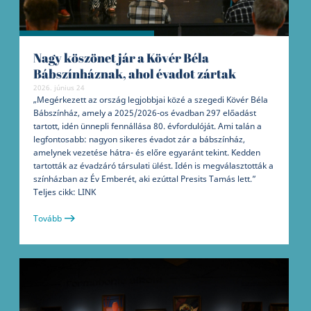
Nagy köszönet jár a Kövér Béla
Bábszínháznak, ahol évadot zártak
2026. június 24
„Megérkezett az ország legjobbjai közé a szegedi Kövér Béla
Bábszínház, amely a 2025/2026-os évadban 297 előadást
tartott, idén ünnepli fennállása 80. évfordulóját. Ami talán a
legfontosabb: nagyon sikeres évadot zár a bábszínház,
amelynek vezetése hátra- és előre egyaránt tekint. Kedden
tartották az évadzáró társulati ülést. Idén is megválasztották a
színházban az Év Emberét, aki ezúttal Presits Tamás lett.”
Teljes cikk: LINK
Tovább