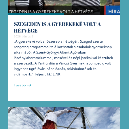
SZEGEDEN IS A GYEREKEKÉ VOLT A
HÉTVÉGE
2026. június 2
„A gyerekeké volt a főszerep a hétvégén, Szeged szerte
rengeteg programmal találkozhattak a családok gyermeknap
alkalmából. A Szent-Györgyi Albert Agórában
látványlaboratóriummal, mesével és népi játékokkal készültek
a szervezők. A Partfürdőn a Városi Gyermeknapon pedig volt
ingyenes ugrálóvár, bábelőadás, óriásbuborékok és
vidámpark.” Teljes cikk: LINK
Tovább