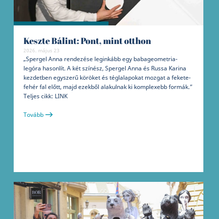
Keszte Bálint: Pont, mint otthon
2026. május 23
„Spergel Anna rendezése leginkább egy babageometria-
legóra hasonlít. A két színész, Spergel Anna és Russa Karina
kezdetben egyszerű köröket és téglalapokat mozgat a fekete-
fehér fal előtt, majd ezekből alakulnak ki komplexebb formák.”
Teljes cikk: LINK
Tovább