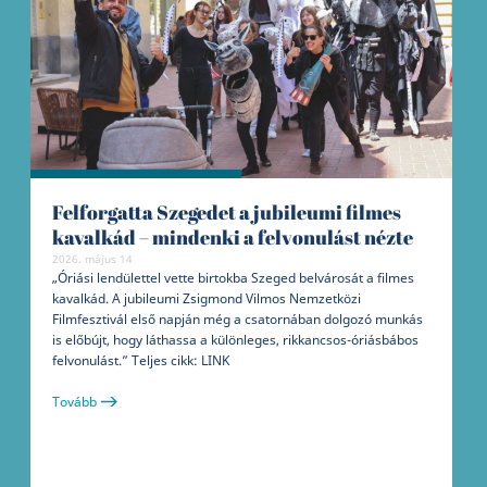
Felforgatta Szegedet a jubileumi filmes
kavalkád – mindenki a felvonulást nézte
2026. május 14
„Óriási lendülettel vette birtokba Szeged belvárosát a filmes
kavalkád. A jubileumi Zsigmond Vilmos Nemzetközi
Filmfesztivál első napján még a csatornában dolgozó munkás
is előbújt, hogy láthassa a különleges, rikkancsos-óriásbábos
felvonulást.” Teljes cikk: LINK
Tovább