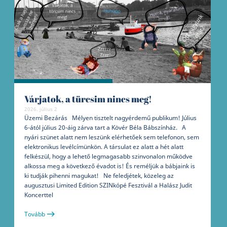
Várjatok, a türcsim nincs meg!
2026. július 2
Üzemi Bezárás Mélyen tisztelt nagyérdemű publikum! Július
6-ától július 20-áig zárva tart a Kövér Béla Bábszínház. A
nyári szünet alatt nem leszünk elérhetőek sem telefonon, sem
elektronikus levélcímünkön. A társulat ez alatt a hét alatt
felkészül, hogy a lehető legmagasabb szinvonalon működve
alkossa meg a következő évadot is! És reméljük a bábjaink is
ki tudják pihenni magukat! Ne feledjétek, közeleg az
augusztusi Limited Edition SZINkópé Fesztivál a Halász Judit
Koncerttel
Tovább