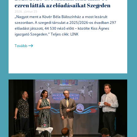
ezren látták az előadásaikat Szegeden
2026. június 25
„Nagyot ment a Kövér Béla Bábszínház a most lezárult
szezonban. A szegedi társulat a 2025/2026-os évadban 297
előadást játszott, 44 530 néző előtt – közölte Kiss Ágnes
igazgató Szegeden.” Teljes cikk: LINK
Tovább