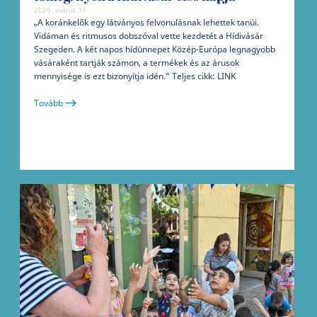
2026. május 31
„A koránkelők egy látványos felvonulásnak lehettek tanúi.
Vidáman és ritmusos dobszóval vette kezdetét a Hídivásár
Szegeden. A két napos hídünnepet Közép-Európa legnagyobb
vásáraként tartják számon, a termékek és az árusok
mennyisége is ezt bizonyítja idén.” Teljes cikk: LINK
Tovább