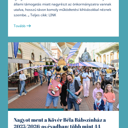
állami támogatás miatt nagyrészt az önkormányzatra vannak
utalva, hosszú távon komoly működtetési kihívásokkal néznek
szembe. „ Teljes cikk: LINK
Tovább
Nagyot ment a Kövér Béla Bábszínház a
2025/2026-os évadban: több mint 44