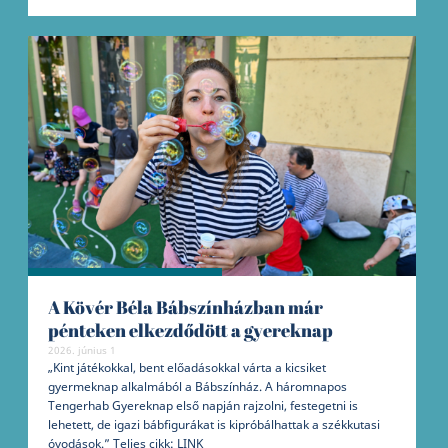
A Kövér Béla Bábszínházban már
pénteken elkezdődött a gyereknap
2026. június 1
„Kint játékokkal, bent előadásokkal várta a kicsiket
gyermeknap alkalmából a Bábszínház. A háromnapos
Tengerhab Gyereknap első napján rajzolni, festegetni is
lehetett, de igazi bábfigurákat is kipróbálhattak a székkutasi
óvodások.” Teljes cikk: LINK