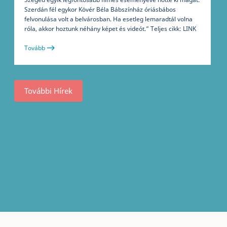
Szerdán fél egykor Kövér Béla Bábszínház óriásbábos
felvonulása volt a belvárosban. Ha esetleg lemaradtál volna
róla, akkor hoztunk néhány képet és videót.” Teljes cikk: LINK
Tovább
További Hírek