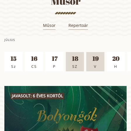
Műsor
Műsor
Repertoár
JÚLIUS
15
16
17
18
19
20
Sz
CS
P
SZ
V
H
JAVASOLT: 6 ÉVES KORTÓL