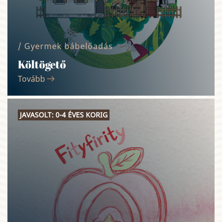
/ Gyermek bábelőadás
Költögető
Tovább
JAVASOLT: 0-4 ÉVES KORIG