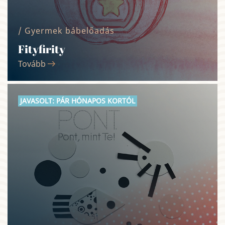
/ Gyermek bábelőadás
Fityfirity
Tovább
JAVASOLT: PÁR HÓNAPOS KORTÓL