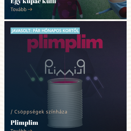
Egy kupac kufli
Tovább
JAVASOLT: PÁR HÓNAPOS KORTÓL
/ Csöppségek színháza
Plimplim