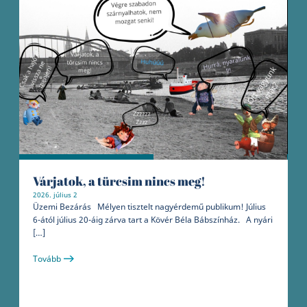
Várjatok, a türcsim nincs meg!
–
2026. július 2
Üzemi Bezárás Mélyen tisztelt nagyérdemű publikum! Július
2
6-ától július 20-áig zárva tart a Kövér Béla Bábszínház. A nyári
„
[…]
é
A
Tovább
T