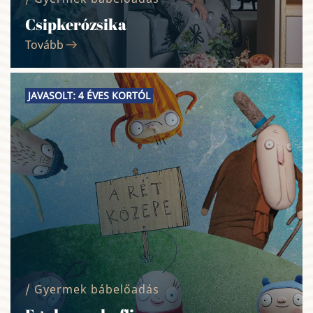
Csipkerózsika
Tovább
JAVASOLT: 4 ÉVES KORTÓL
/ Gyermek bábelőadás