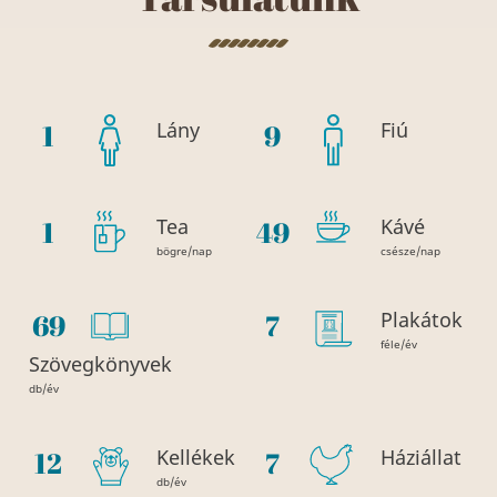
Lány
Fiú
8
5
Tea
Kávé
6
24
bögre/nap
csésze/nap
Plakátok
33
4
féle/év
Szövegkönyvek
db/év
Kellékek
Háziállat
60
4
db/év