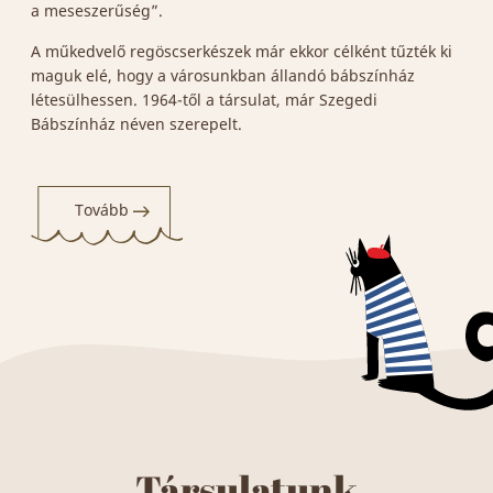
a meseszerűség”.
A műkedvelő regöscserkészek már ekkor célként tűzték ki
maguk elé, hogy a városunkban állandó bábszínház
létesülhessen. 1964-től a társulat, már Szegedi
Bábszínház néven szerepelt.
Tovább
Társulatunk