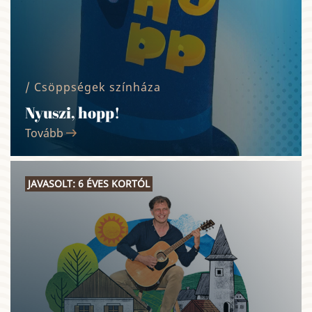
/ Csöppségek színháza
Nyuszi, hopp!
Tovább
JAVASOLT: 6 ÉVES KORTÓL