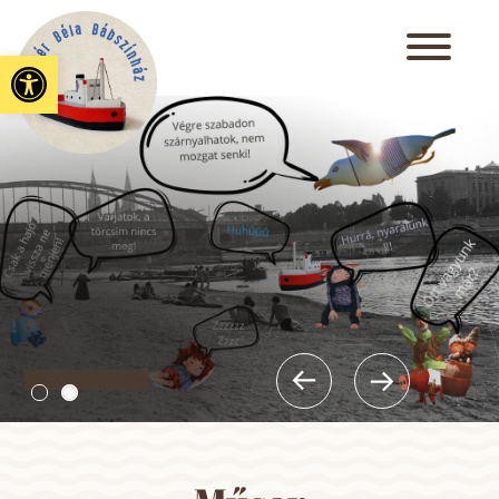
Eszköztár megnyitása
SZINkópé fesztivál
költözik az újszegedi Erzsébet Ligetbe!