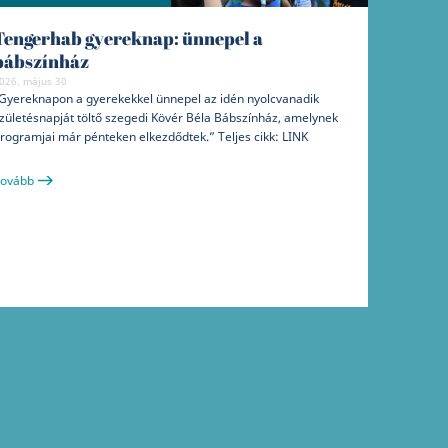
Tengerhab gyereknap: ünnepel a
bábszínház
026. május 30
Gyereknapon a gyerekekkel ünnepel az idén nyolcvanadik
zületésnapját töltő szegedi Kövér Béla Bábszínház, amelynek
rogramjai már pénteken elkezdődtek.” Teljes cikk: LINK
ovább