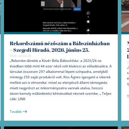
Rekordszámú nézőszám a Bábszínházban
– Szegedi Híradó, 2026. június 25.
2026. június 26
„Rekordot döntött a Kövér Béla Bábszínház: a 2025/26-os
2
évadban több mint 44 ezer néző volt kíváncsi az előadásaikra. A
„
társulat összesen 297 alkalommal lépett színpadra, amelyből
s
mintegy 250 saját produkció volt. Kiss Ágnes igazgató a sikerek
e
mellett azt is elmondta: mivel az elenyésző állami támogatás
i
miatt nagyrészt az önkormányzatra vannak utalva, hosszú
távon komoly működtetési kihívásokkal néznek szembe. „ Teljes
T
cikk: LINK
Tovább