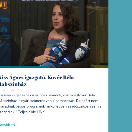
Kiss Ágnes igazgató, Kövér Béla
Bábszínház
026. június 15
Lassan véget érnek a színházi évadok, köztük a Kövér Béla
ábszínház is nyári szünetre vonul hamarosan. De azért nem
aradnak bábos programok nélkül ebben az időszakban sem a
zegediek.” Teljes cikk: LINK
ovább