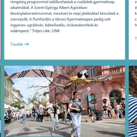
rengeteg programmal találkozhattak a családok gyermeknap
v
alkalmából. A Szent-Györgyi Albert Agórában
é
látványlaboratóriummal, mesével és népi játékokkal készültek a
k
szervezők. A Partfürdőn a Városi Gyermeknapon pedig volt
c
ingyenes ugrálóvár, bábelőadás, óriásbuborékok és
h
vidámpark.” Teljes cikk: LINK
T
Tovább