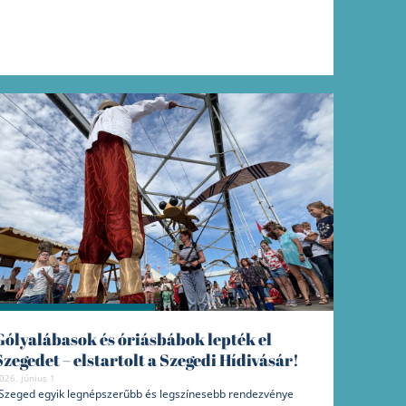
Gólyalábasok és óriásbábok lepték el
Szegedet – elstartolt a Szegedi Hídivásár!
026. június 1
Szeged egyik legnépszerűbb és legszínesebb rendezvénye