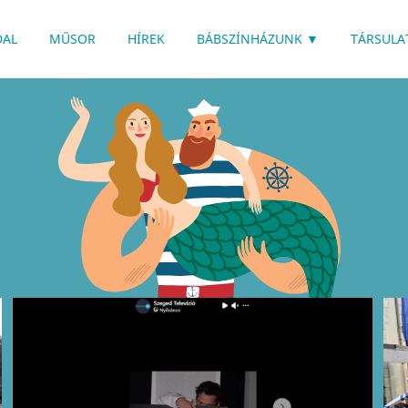
RENDELKEZIK
DAL
MŰSOR
HÍREK
BÁBSZÍNHÁZUNK
▼
TÁRSULA