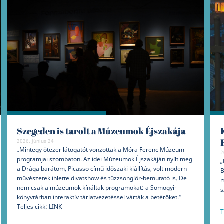
Szegeden is tarolt a Múzeumok Éjszakája
2026. június 24
„Mintegy ötezer látogatót vonzottak a Móra Ferenc Múzeum
2
programjai szombaton. Az idei Múzeumok Éjszakáján nyílt meg
„
a Drága barátom, Picasso című időszaki kiállítás, volt modern
B
művészetek ihlette divatshow és tűzzsonglőr-bemutató is. De
m
nem csak a múzeumok kínáltak programokat: a Somogyi-
s
könyvtárban interaktív tárlatvezetéssel várták a betérőket.”
Teljes cikk: LINK
T