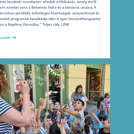
ette kezdetét szombaton: elindult a Hídivásár, amely évről
vre ezreket vonz a Belvárosi hídra és a belváros utcáira. A
ézműves portékák, különleges finomságok, utcazenészek és
saládi programok kavalkádja idén is igazi fesztiválhangulatot
oz a Napfény Városába.” Teljes cikk: LINK
ovább