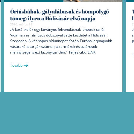
Óriásbábok, gólyalábasok és hömpölygő
tömeg: ilyen a Hídivásár első napja
2026. május 31
2
„A koránkelők egy látványos felvonulásnak lehettek tanúi.
„
Vidáman és ritmusos dobszóval vette kezdetét a Hídivásár
s
Szegeden. A két napos hídünnepet Közép-Európa legnagyobb
p
vásáraként tartják számon, a termékek és az árusok
mennyisége is ezt bizonyítja idén.” Teljes cikk: LINK
T
Tovább