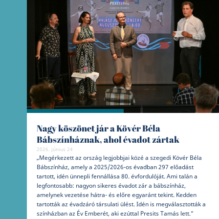
Nagy köszönet jár a Kövér Béla
Bábszínháznak, ahol évadot zártak
2026. június 24
„Megérkezett az ország legjobbjai közé a szegedi Kövér Béla
Bábszínház, amely a 2025/2026-os évadban 297 előadást
tartott, idén ünnepli fennállása 80. évfordulóját. Ami talán a
legfontosabb: nagyon sikeres évadot zár a bábszínház,
amelynek vezetése hátra- és előre egyaránt tekint. Kedden
tartották az évadzáró társulati ülést. Idén is megválasztották a
színházban az Év Emberét, aki ezúttal Presits Tamás lett.”