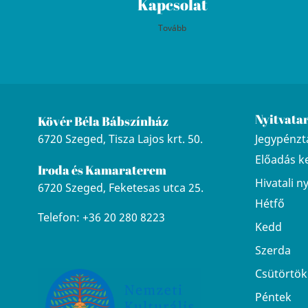
Kapcsolat
Tovább
Nyitvata
Kövér Béla Bábszínház
6720 Szeged, Tisza Lajos krt. 50.
Jegypénztá
Előadás k
Iroda és Kamaraterem
Hivatali n
6720 Szeged, Feketesas utca 25.
Hétfő
Telefon: +36 20 280 8223
Kedd
Szerda
Csütörtök
Péntek