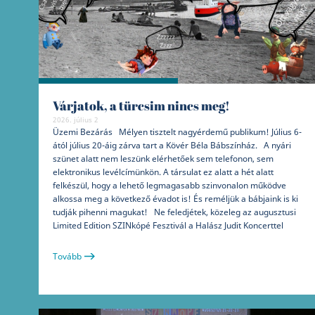
Várjatok, a türcsim nincs meg!
2026. július 2
Üzemi Bezárás Mélyen tisztelt nagyérdemű publikum! Július 6-
ától július 20-áig zárva tart a Kövér Béla Bábszínház. A nyári
szünet alatt nem leszünk elérhetőek sem telefonon, sem
elektronikus levélcímünkön. A társulat ez alatt a hét alatt
felkészül, hogy a lehető legmagasabb szinvonalon működve
alkossa meg a következő évadot is! És reméljük a bábjaink is ki
tudják pihenni magukat! Ne feledjétek, közeleg az augusztusi
Limited Edition SZINkópé Fesztivál a Halász Judit Koncerttel
Tovább