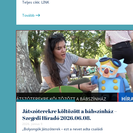
Teljes cikk: LINK
Tovább
Játszóterekre költözött a bábszínház –
Szegedi Híradó 2026.06.08.
2026. június 9
„Bolyongók Játszóterek – ezt a nevet adta családi