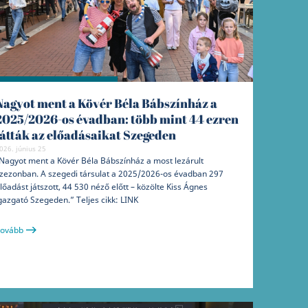
Nagyot ment a Kövér Béla Bábszínház a
2025/2026-os évadban: több mint 44 ezren
látták az előadásaikat Szegeden
026. június 25
Nagyot ment a Kövér Béla Bábszínház a most lezárult
zezonban. A szegedi társulat a 2025/2026-os évadban 297
lőadást játszott, 44 530 néző előtt – közölte Kiss Ágnes
gazgató Szegeden.” Teljes cikk: LINK
ovább