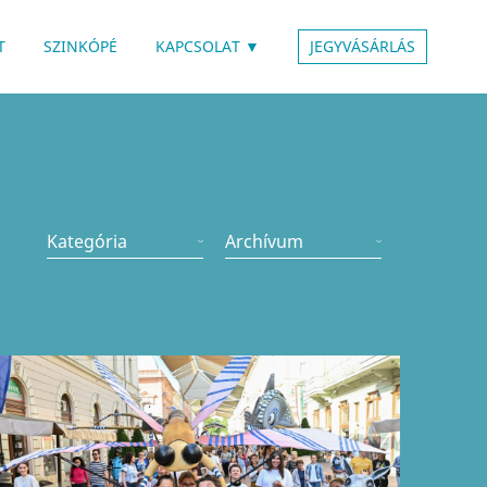
 ALMENÜVEL
RENDELKEZIK ALMENÜVEL
T
SZINKÓPÉ
KAPCSOLAT
▼
JEGYVÁSÁRLÁS
Kategória
Archívum