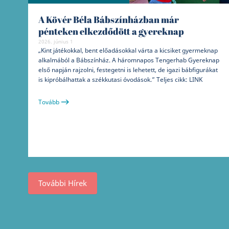
A Kövér Béla Bábszínházban már
pénteken elkezdődött a gyereknap
2026. június 1
„Kint játékokkal, bent előadásokkal várta a kicsiket gyermeknap
alkalmából a Bábszínház. A háromnapos Tengerhab Gyereknap
első napján rajzolni, festegetni is lehetett, de igazi bábfigurákat
is kipróbálhattak a székkutasi óvodások.” Teljes cikk: LINK
Tovább
További Hírek