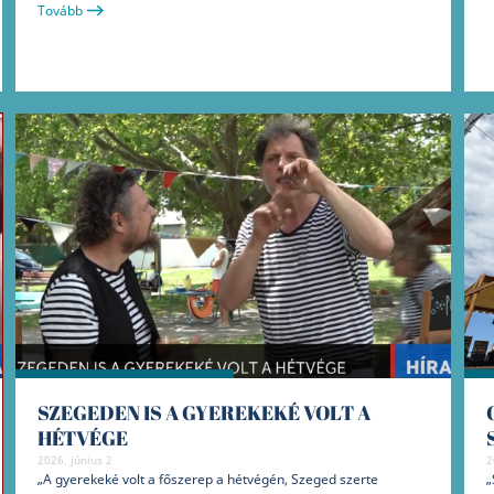
Tovább
SZEGEDEN IS A GYEREKEKÉ VOLT A
HÉTVÉGE
2026. június 2
2
„A gyerekeké volt a főszerep a hétvégén, Szeged szerte
„