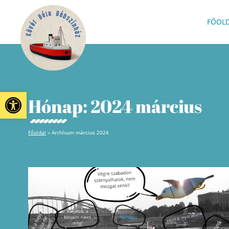
FŐOL
Eszköztár megnyitása
Hónap:
2024 március
Főoldal
»
Archívum március 2024