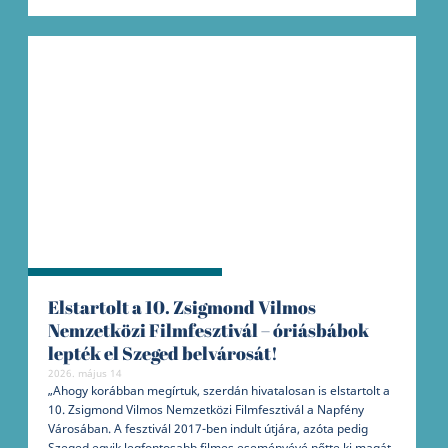
Elstartolt a 10. Zsigmond Vilmos
Nemzetközi Filmfesztivál – óriásbábok
lepték el Szeged belvárosát!
2026. május 14
„Ahogy korábban megírtuk, szerdán hivatalosan is elstartolt a
10. Zsigmond Vilmos Nemzetközi Filmfesztivál a Napfény
Városában. A fesztivál 2017-ben indult útjára, azóta pedig
Szeged egyik legfontosabb filmes eseményévé nőtte ki magát.