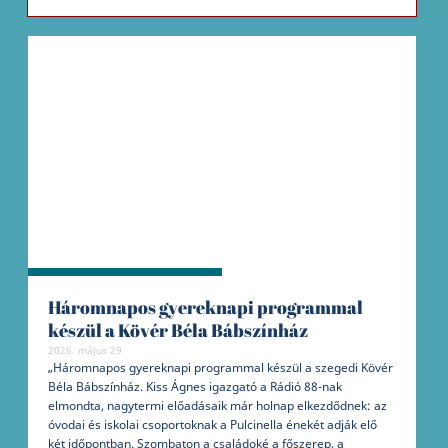
Háromnapos gyereknapi programmal
készül a Kövér Béla Bábszínház
2026. május 29
„Háromnapos gyereknapi programmal készül a szegedi Kövér
Béla Bábszínház. Kiss Ágnes igazgató a Rádió 88-nak
elmondta, nagytermi előadásaik már holnap elkezdődnek: az
óvodai és iskolai csoportoknak a Pulcinella énekét adják elő
két időpontban. Szombaton a családoké a főszerep, a