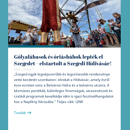
Gólyalábasok és óriásbábok lepték el
Szegedet – elstartolt a Szegedi Hídivásár!
2026. június 1
„Szeged egyik legnépszerűbb és legszínesebb rendezvénye
vette kezdetét szombaton: elindult a Hídivásár, amely évről
évre ezreket vonz a Belvárosi hídra és a belváros utcáira. A
kézműves portékák, különleges finomságok, utcazenészek és
családi programok kavalkádja idén is igazi fesztiválhangulatot
hoz a Napfény Városába.” Teljes cikk: LINK
Tovább