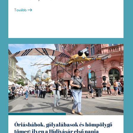
Tovább
Óriásbábok, gólyalábasok és hömpölygő
tömeg: ilyen a Hídivásár első napja