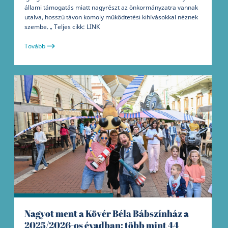
állami támogatás miatt nagyrészt az önkormányzatra vannak
utalva, hosszú távon komoly működtetési kihívásokkal néznek
szembe. „ Teljes cikk: LINK
Tovább
Nagyot ment a Kövér Béla Bábszínház a
2025/2026-os évadban: több mint 44