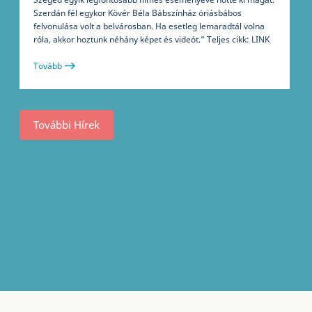
Szerdán fél egykor Kövér Béla Bábszínház óriásbábos
felvonulása volt a belvárosban. Ha esetleg lemaradtál volna
róla, akkor hoztunk néhány képet és videót.” Teljes cikk: LINK
Tovább
További Hírek