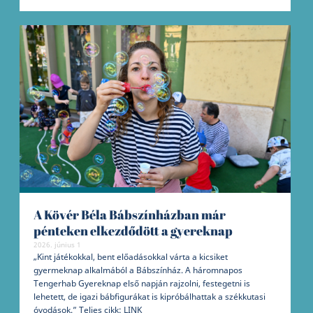
A Kövér Béla Bábszínházban már
pénteken elkezdődött a gyereknap
2026. június 1
„Kint játékokkal, bent előadásokkal várta a kicsiket
gyermeknap alkalmából a Bábszínház. A háromnapos
Tengerhab Gyereknap első napján rajzolni, festegetni is
lehetett, de igazi bábfigurákat is kipróbálhattak a székkutasi
óvodások.” Teljes cikk: LINK