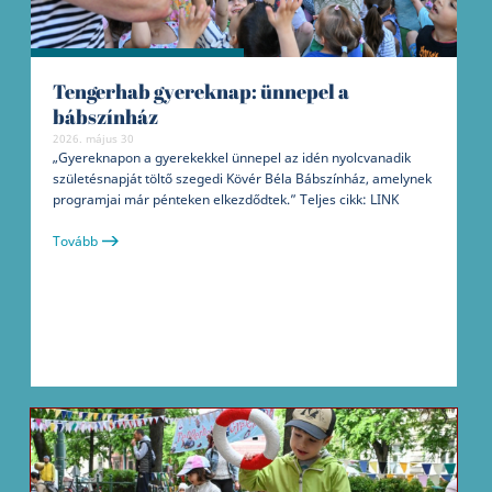
Tengerhab gyereknap: ünnepel a
bábszínház
2026. május 30
„Gyereknapon a gyerekekkel ünnepel az idén nyolcvanadik
születésnapját töltő szegedi Kövér Béla Bábszínház, amelynek
programjai már pénteken elkezdődtek.” Teljes cikk: LINK
Tovább