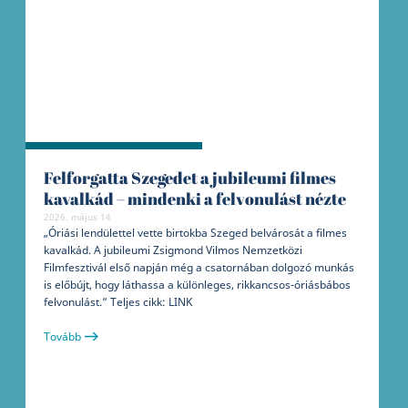
Felforgatta Szegedet a jubileumi filmes
kavalkád – mindenki a felvonulást nézte
2026. május 14
„Óriási lendülettel vette birtokba Szeged belvárosát a filmes
kavalkád. A jubileumi Zsigmond Vilmos Nemzetközi
Filmfesztivál első napján még a csatornában dolgozó munkás
is előbújt, hogy láthassa a különleges, rikkancsos-óriásbábos
felvonulást.” Teljes cikk: LINK
Tovább