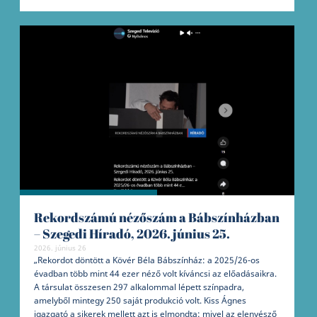
Rekordszámú nézőszám a Bábszínházban
– Szegedi Híradó, 2026. június 25.
2026. június 26
„Rekordot döntött a Kövér Béla Bábszínház: a 2025/26-os
évadban több mint 44 ezer néző volt kíváncsi az előadásaikra.
A társulat összesen 297 alkalommal lépett színpadra,
amelyből mintegy 250 saját produkció volt. Kiss Ágnes
igazgató a sikerek mellett azt is elmondta: mivel az elenyésző