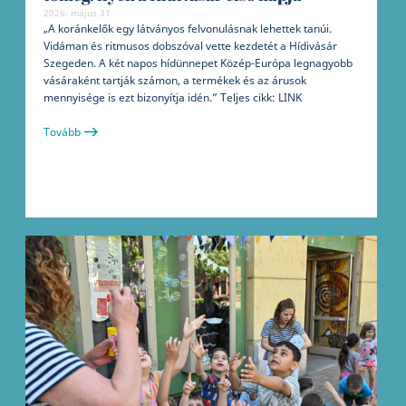
2026. május 31
„A koránkelők egy látványos felvonulásnak lehettek tanúi.
Vidáman és ritmusos dobszóval vette kezdetét a Hídivásár
Szegeden. A két napos hídünnepet Közép-Európa legnagyobb
vásáraként tartják számon, a termékek és az árusok
mennyisége is ezt bizonyítja idén.” Teljes cikk: LINK
Tovább