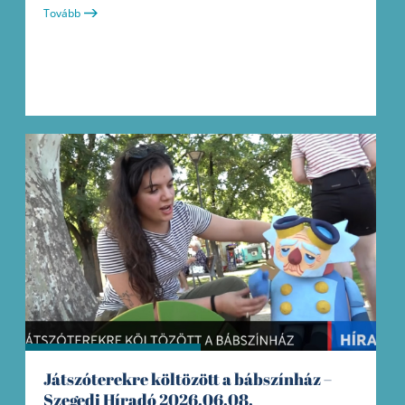
Tovább
Játszóterekre költözött a bábszínház –
Szegedi Híradó 2026.06.08.