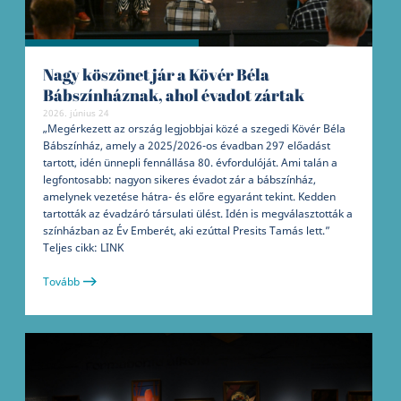
Nagy köszönet jár a Kövér Béla
Bábszínháznak, ahol évadot zártak
2026. június 24
„Megérkezett az ország legjobbjai közé a szegedi Kövér Béla
Bábszínház, amely a 2025/2026-os évadban 297 előadást
tartott, idén ünnepli fennállása 80. évfordulóját. Ami talán a
legfontosabb: nagyon sikeres évadot zár a bábszínház,
amelynek vezetése hátra- és előre egyaránt tekint. Kedden
tartották az évadzáró társulati ülést. Idén is megválasztották a
színházban az Év Emberét, aki ezúttal Presits Tamás lett.”
Teljes cikk: LINK
Tovább