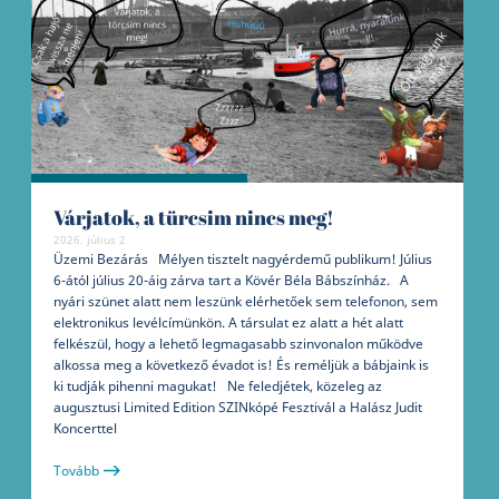
Várjatok, a türcsim nincs meg!
2026. július 2
Üzemi Bezárás Mélyen tisztelt nagyérdemű publikum! Július
6-ától július 20-áig zárva tart a Kövér Béla Bábszínház. A
nyári szünet alatt nem leszünk elérhetőek sem telefonon, sem
elektronikus levélcímünkön. A társulat ez alatt a hét alatt
felkészül, hogy a lehető legmagasabb szinvonalon működve
alkossa meg a következő évadot is! És reméljük a bábjaink is
ki tudják pihenni magukat! Ne feledjétek, közeleg az
augusztusi Limited Edition SZINkópé Fesztivál a Halász Judit
Koncerttel
Tovább