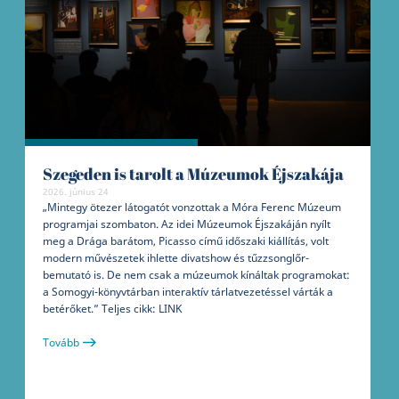
Szegeden is tarolt a Múzeumok Éjszakája
2026. június 24
„Mintegy ötezer látogatót vonzottak a Móra Ferenc Múzeum
programjai szombaton. Az idei Múzeumok Éjszakáján nyílt
meg a Drága barátom, Picasso című időszaki kiállítás, volt
modern művészetek ihlette divatshow és tűzzsonglőr-
bemutató is. De nem csak a múzeumok kínáltak programokat:
a Somogyi-könyvtárban interaktív tárlatvezetéssel várták a
betérőket.” Teljes cikk: LINK
Tovább