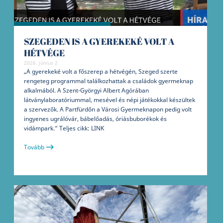
SZEGEDEN IS A GYEREKEKÉ VOLT A
HÉTVÉGE
2026. június 2
„A gyerekeké volt a főszerep a hétvégén, Szeged szerte
rengeteg programmal találkozhattak a családok gyermeknap
alkalmából. A Szent-Györgyi Albert Agórában
látványlaboratóriummal, mesével és népi játékokkal készültek
a szervezők. A Partfürdőn a Városi Gyermeknapon pedig volt
ingyenes ugrálóvár, bábelőadás, óriásbuborékok és
vidámpark.” Teljes cikk: LINK
Tovább