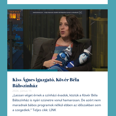
Kiss Ágnes igazgató, Kövér Béla
Bábszínház
2026. június 15
„Lassan véget érnek a színházi évadok, köztük a Kövér Béla
Bábszínház is nyári szünetre vonul hamarosan. De azért nem
maradnak bábos programok nélkül ebben az időszakban sem
a szegediek.” Teljes cikk: LINK