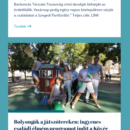
Barboncás Társulat Tiszavirág című darabját láthatják az
érdeklődők. Vasárnap pedig egész napos kitelepülésen várják
a családokat a Szegedi Partfürdőn.” Teljes cikk: LINK
Tovább
Bolyongók a játszótereken: ingyenes
családi élményprogramot indít a Kövér