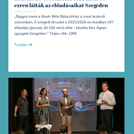
ezren látták az előadásaikat Szegeden
2026. június 25
„Nagyot ment a Kövér Béla Bábszínház a most lezárult
szezonban. A szegedi társulat a 2025/2026-os évadban 297
előadást játszott, 44 530 néző előtt – közölte Kiss Ágnes
igazgató Szegeden.” Teljes cikk: LINK
Tovább