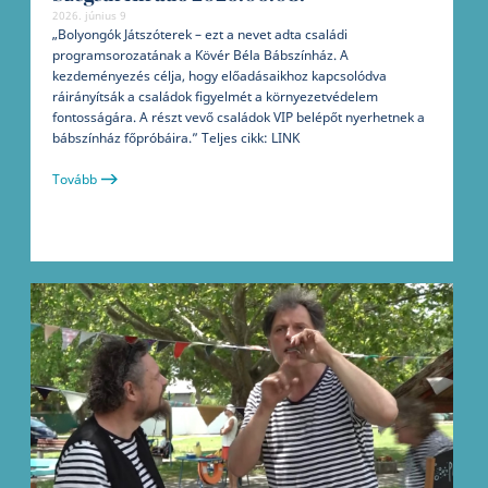
2026. június 9
„Bolyongók Játszóterek – ezt a nevet adta családi
programsorozatának a Kövér Béla Bábszínház. A
kezdeményezés célja, hogy előadásaikhoz kapcsolódva
ráirányítsák a családok figyelmét a környezetvédelem
fontosságára. A részt vevő családok VIP belépőt nyerhetnek a
bábszínház főpróbáira.” Teljes cikk: LINK
Tovább