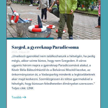
Szeged, a gyereknap Paradicsoma
2026. május 29
„Unatkozó gyerekkel nem találkozhatunk a hétvégén, ha pedig
mégis, akkor szinte biztos, hogy nem Szegeden. A város
ugyanis három napra a gyereknap Paradicsomává alakul, a
Kövér Béla Bábszínháztól és a Belvárosi Mozitól kezdve, az
önkormányzaton át, a Vadasparkig mindenki a legkisebbeknek
akar majd kedvezni. Szemlézgessen és töltse gyermekével a
hétvégét, hogy biztosan feledhetetlen élményeket szerezzen.”
Teljes cikk: LINK
Tovább