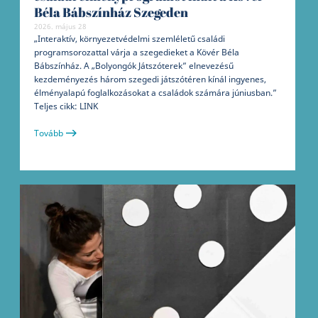
Béla Bábszínház Szegeden
2026. május 28
„Interaktív, környezetvédelmi szemléletű családi
programsorozattal várja a szegedieket a Kövér Béla
Bábszínház. A „Bolyongók Játszóterek” elnevezésű
kezdeményezés három szegedi játszótéren kínál ingyenes,
élményalapú foglalkozásokat a családok számára júniusban.”
Teljes cikk: LINK
Tovább