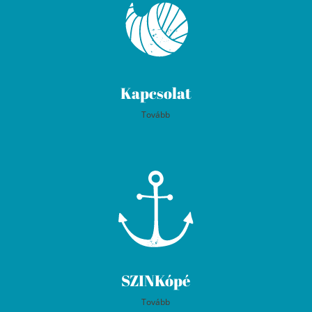
Kapcsolat
Tovább
SZINKópé
Tovább