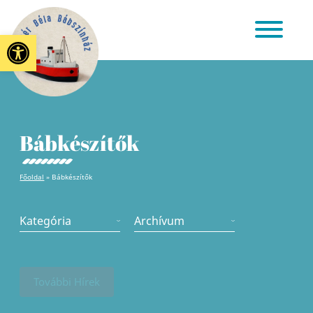
Eszköztár megnyitása
Bábkészítők
Főoldal
»
Bábkészítők
Kategória
Archívum
További Hírek