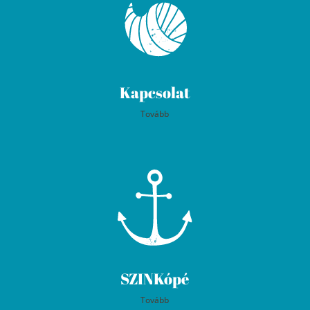
Kapcsolat
Tovább
SZINKópé
Tovább