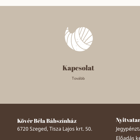
Kapcsolat
Tovább
Nyitvata
Kövér Béla Bábszínház
6720 Szeged, Tisza Lajos krt. 50.
Jegypénztá
Előadás k