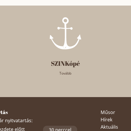
SZINKópé
Tovább
rtás
Műsor
Hírek
r nyitvatartás:
Aktuális
ezdete előtt
30 perccel