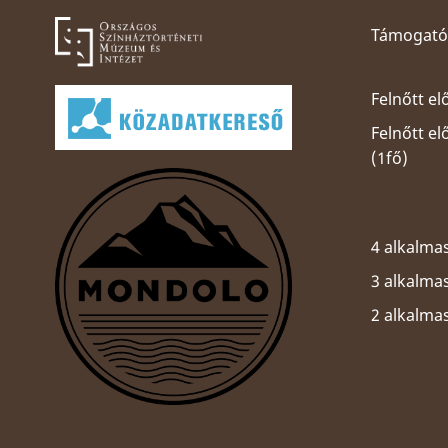
Támogatói
Felnőtt el
Felnőtt e
(1fő)
4 alkalmas
3 alkalmas
2 alkalma