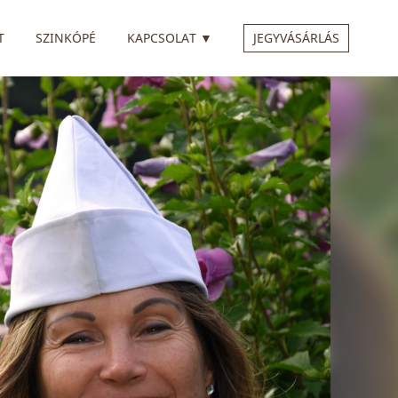
 ALMENÜVEL
RENDELKEZIK ALMENÜVEL
T
SZINKÓPÉ
KAPCSOLAT
▼
JEGYVÁSÁRLÁS