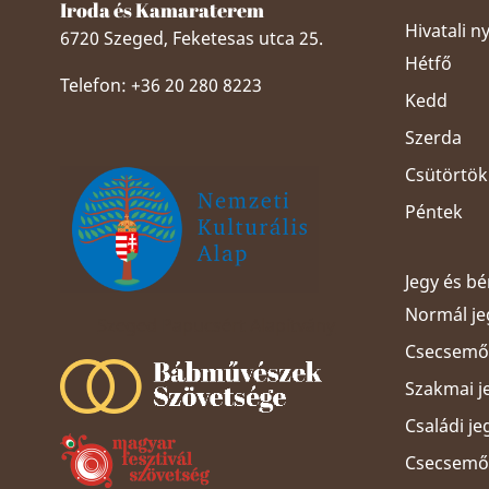
Iroda és Kamaraterem
Hivatali n
6720 Szeged, Feketesas utca 25.
Hétfő
Telefon: +36 20 280 8223
Kedd
Szerda
Csütörtök
Péntek
Jegy és b
Normál je
Szeged Papucsért Alapítvány
Csecsemős
Szakmai j
Családi je
Csecsemős