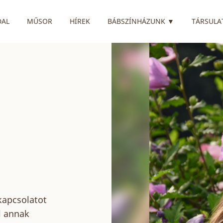
RENDELKEZIK
DAL
MŰSOR
HÍREK
BÁBSZÍNHÁZUNK
▼
TÁRSULA
 kapcsolatot
l annak