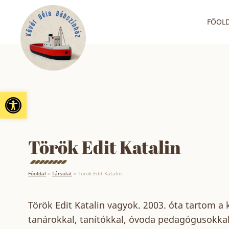
FŐOL
Eszköztár megnyitása
Török Edit Katalin
Főoldal
»
Társulat
»
Török Edit Katalin
Török Edit Katalin vagyok. 2003. óta tartom a
tanárokkal, tanítókkal, óvoda pedagógusokka