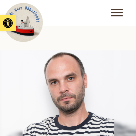
Eszköztár megnyitása