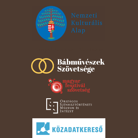
Szeged Papucsért Alapítvány