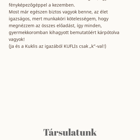
fényképezőgéppel a kezemben.
Most már egészen biztos vagyok benne, az élet
igazságos, mert munkaköri kötelességem, hogy
megnézzem az összes előadást, így minden,
gyermekkoromban kihagyott bemutatóért kárpótolva
vagyok!
(Ja és a Kuklis az igazából KUFLIs csak „k”-val!)
Társulatunk