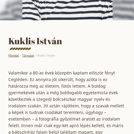
Kuklis István
Főoldal
»
Társulat
»
Kuklis István
Valamikor a 80-as évek közepén kaptam először fényt
Cegléden. Ez annyira jól sikerült, hogy azóta is ez
határozza meg az életem, fotós lettem. A boldog
gyermekévek után a még boldogabb egyetemista évek
következtek a szegedi bölcsészkar magyar nyelv és
irodalom szakán. Itt aztán rájöttem, hogy a szavak mellett
a képek is tudnak csodákat teremteni, úgyhogy –
esetemben – a fotográfia győzelmet aratott az irodalom
felett. Innen már csak egy-két apró lépés kellett, és máris
a bábszínház falain belül találtam magam, egy