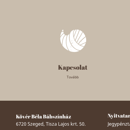
Kapcsolat
Tovább
Nyitvata
Kövér Béla Bábszínház
6720 Szeged, Tisza Lajos krt. 50.
Jegypénztá