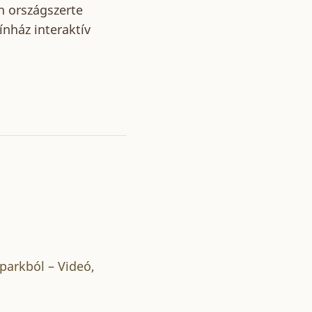
n országszerte
nház interaktív
parkból – Videó,