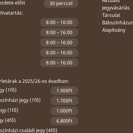
Aktuális
ezdete előtt
30 perccel
Jegyvásárlás
yitvatartás:
Társulat
8:00 – 16:00
Bábszínházu
Alapítvány
8:00 – 16:00
8:00 – 16:00
8:00 – 16:00
8:00 – 16:00
érletárak a 2025/26-os évadban:
gy (1fő)
1.900Ft
zínházi jegy (1fő)
1.700Ft
egy (1fő)
1.000Ft
gy (4fő)
6.800Ft
zínházi családi jegy (4fő)