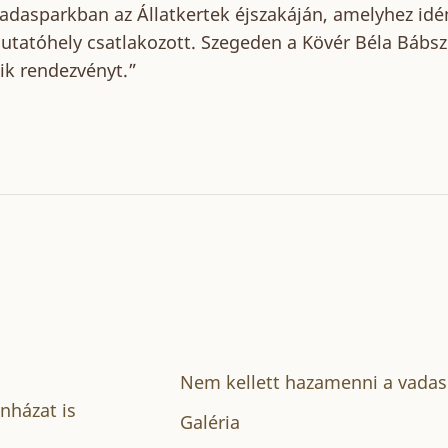
adasparkban az Állatkertek éjszakáján, amelyhez idé
utatóhely csatlakozott. Szegeden a Kövér Béla Bábszí
tik rendezvényt.”
Nem kellett hazamenni a vadas
nházat is
Galéria