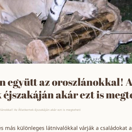
n együtt az oroszlánokkal! 
 éjszakáján akár ezt is megt
lánokkal! Az Állatkertek éjszakáján akár ezt is megteheti
s más különleges látnivalókkal várják a családokat 