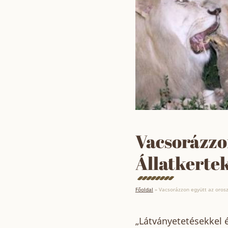
Vacsorázzo
Állatkertek
Főoldal
»
Vacsorázzon együtt az orosz
„Látványetetésekkel é