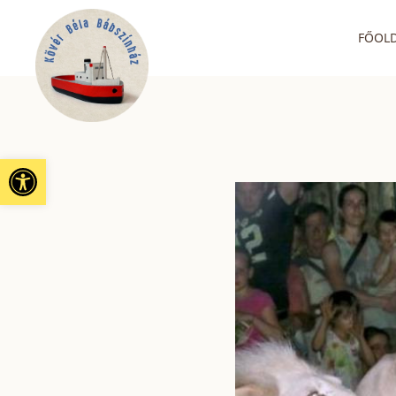
FŐOL
Eszköztár megnyitása