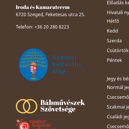
Előadás k
Iroda és Kamaraterem
Hivatali n
6720 Szeged, Feketesas utca 25.
Hétfő
Telefon: +36 20 280 8223
Kedd
Szerda
Csütörtök
Péntek
Jegy és b
Normál je
Szeged Papucsért Alapítvány
Csecsemős
Szakmai j
Családi je
Csecsemős