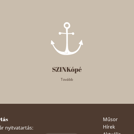
SZINKópé
Tovább
rtás
Műsor
Hírek
r nyitvatartás: