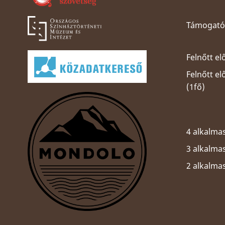
Támogatói
Felnőtt el
Felnőtt e
(1fő)
4 alkalmas
3 alkalmas
2 alkalma