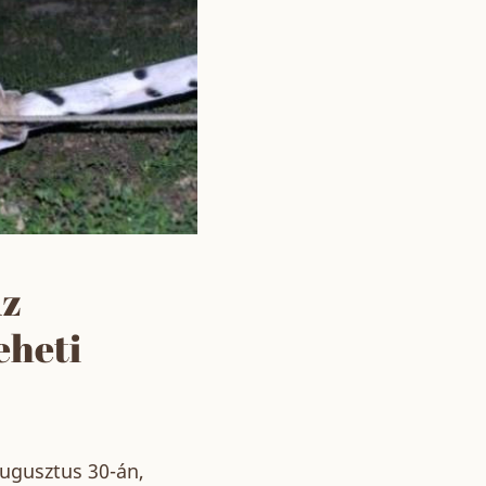
Az
eheti
augusztus 30-án,