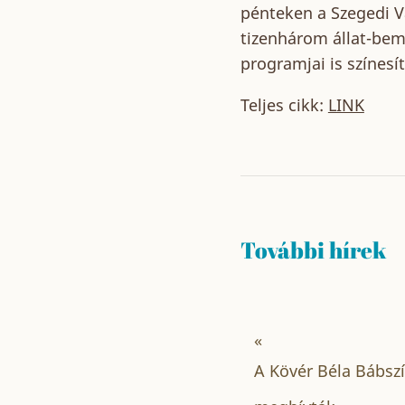
pénteken a Szegedi V
tizenhárom állat-bem
programjai is színesí
Teljes cikk:
LINK
További hírek
«
A Kövér Béla Bábszí