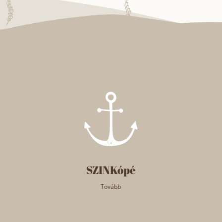
SZINKópé
Tovább