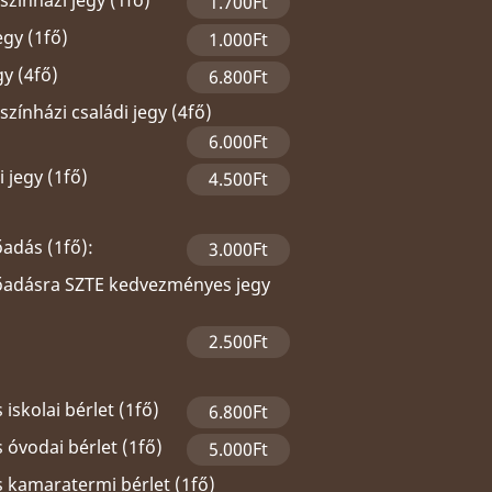
zínházi jegy (1fő)
1.700Ft
egy (1fő)
1.000Ft
gy (4fő)
6.800Ft
zínházi családi jegy (4fő)
6.000Ft
 jegy (1fő)
4.500Ft
őadás (1fő):
3.000Ft
lőadásra SZTE kedvezményes jegy
2.500Ft
 iskolai bérlet (1fő)
6.800Ft
 óvodai bérlet (1fő)
5.000Ft
s kamaratermi bérlet (1fő)