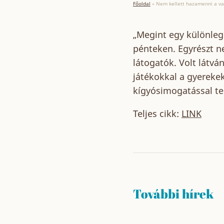
Főoldal
»
Nem kellett hazamenni a va
„Megint egy különlege
pénteken. Egyrészt n
látogatók. Volt látvá
játékokkal a gyerekek
kígyósimogatással te
Teljes cikk:
LINK
További hírek