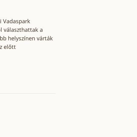
di Vadaspark
 választhattak a
öbb helyszínen várták
z előtt