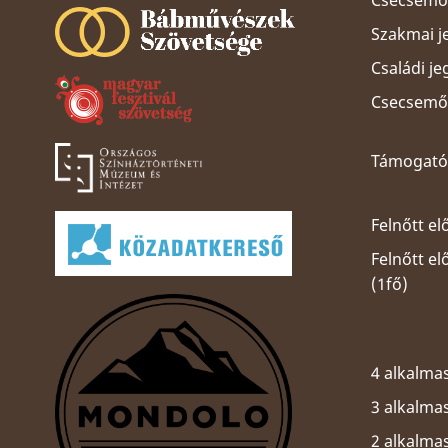
Csecsemős
Szakmai j
Családi je
Csecsemős
Támogatói
Felnőtt el
Felnőtt e
(1fő)
4 alkalmas
3 alkalmas
2 alkalma