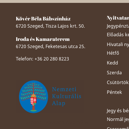
Nyitvata
Kövér Béla Bábszínház
6720 Szeged, Tisza Lajos krt. 50.
Jegypénztá
Előadás k
Iroda és Kamaraterem
Hivatali n
6720 Szeged, Feketesas utca 25.
Hétfő
Telefon: +36 20 280 8223
Kedd
Szerda
Csütörtök
Péntek
Jegy és b
Normál je
Szeged Papucsért Alapítvány