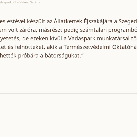
dasparkból – Videó, Galéria
s estével készült az Állatkertek Éjszakájára a Szege
em volt záróra, másrészt pedig számtalan programból
nyetetés, de ezeken kívül a Vadaspark munkatársai t
et és felnőtteket, akik a Természetvédelmi Oktatóhá
hették próbára a bátorságukat.”