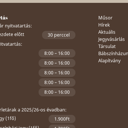
rtás
Műsor
Hírek
r nyitvatartás:
Aktuális
ezdete előtt
30 perccel
Jegyvásárlás
yitvatartás:
Társulat
8:00 – 16:00
Bábszínházu
Alapítvány
8:00 – 16:00
8:00 – 16:00
8:00 – 16:00
8:00 – 16:00
érletárak a 2025/26-os évadban:
gy (1fő)
1.900Ft