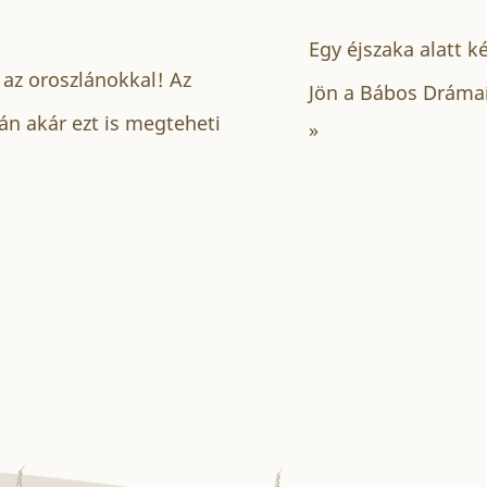
Egy éjszaka alatt k
az oroszlánokkal! Az
Jön a Bábos Dráma
ján akár ezt is megteheti
»