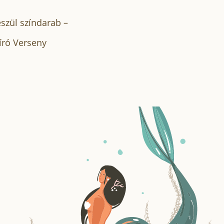
észül színdarab –
író Verseny