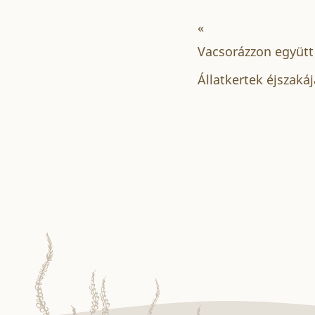
«
Vacsorázzon együtt 
Állatkertek éjszaká