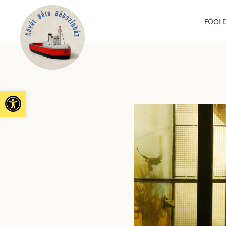
FŐOL
Eszköztár megnyitása