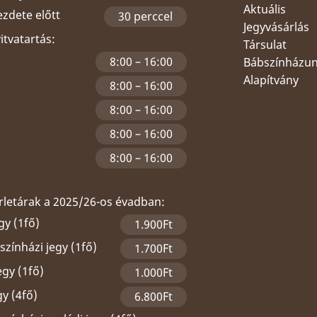
Aktuális
ezdete előtt
30 perccel
Jegyvásárlás
yitvatartás:
Társulat
8:00 – 16:00
Bábszínházu
Alapítvány
8:00 – 16:00
8:00 – 16:00
8:00 – 16:00
8:00 – 16:00
érletárak a 2025/26-os évadban:
gy (1fő)
1.900Ft
zínházi jegy (1fő)
1.700Ft
egy (1fő)
1.000Ft
gy (4fő)
6.800Ft