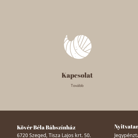
Kapcsolat
Tovább
Nyitvata
Kövér Béla Bábszínház
6720 Szeged, Tisza Lajos krt. 50.
Jegypénztá