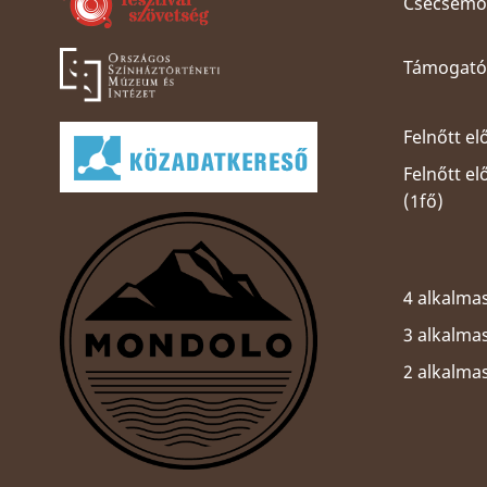
Csecsemős
Támogatói
Felnőtt el
Felnőtt e
(1fő)
4 alkalmas
3 alkalmas
2 alkalma