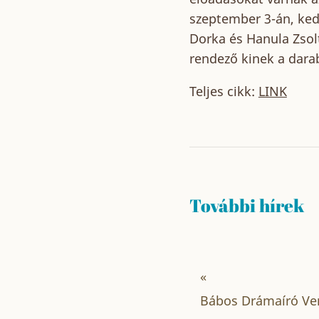
szeptember 3-án, ked
Dorka és Hanula Zsolt
rendező kinek a darab
Teljes cikk:
LINK
További hírek
«
Bábos Drámaíró Ve