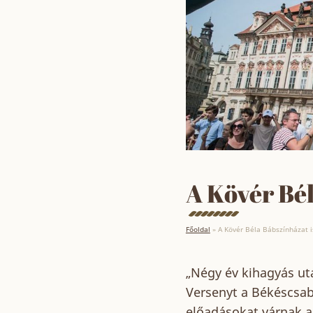
A Kövér Bé
Főoldal
»
A Kövér Béla Bábszínházat 
„Négy év kihagyás ut
Versenyt a Békéscsab
előadásokat várnak az