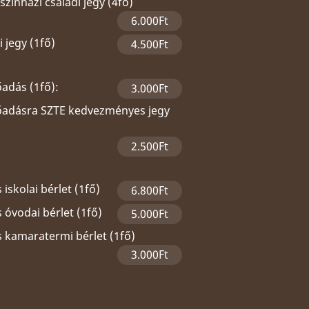
zínházi családi jegy (4fő)
6.000Ft
 jegy (1fő)
4.500Ft
őadás (1fő):
3.000Ft
lőadásra SZTE kedvezményes jegy
2.500Ft
 iskolai bérlet (1fő)
6.800Ft
 óvodai bérlet (1fő)
5.000Ft
s kamaratermi bérlet (1fő)
3.000Ft