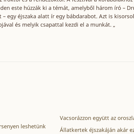
den este húzzák ki a témát, amelyből három író – Dr
 – egy éjszaka alatt ír egy bábdarabot. Azt is kisors
jával és melyik csapattal kezdi el a munkát. „
Vacsorázzon együtt az oroszl
rsenyen leshetünk
Állatkertek éjszakáján akár e