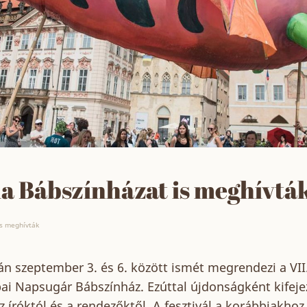
la Bábszínházat is meghívtá
is meghívták
án szeptember 3. és 6. között ismét megrendezi a VI
ai Napsugár Bábszínház. Ezúttal újdonságként kifejez
 íróktól és a rendezőktől. A fesztivál a korábbiakhoz