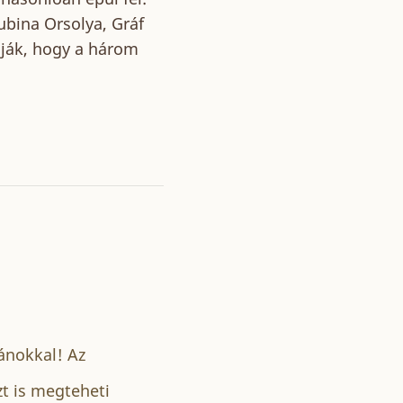
ubina Orsolya, Gráf
olják, hogy a három
ánokkal! Az
zt is megteheti