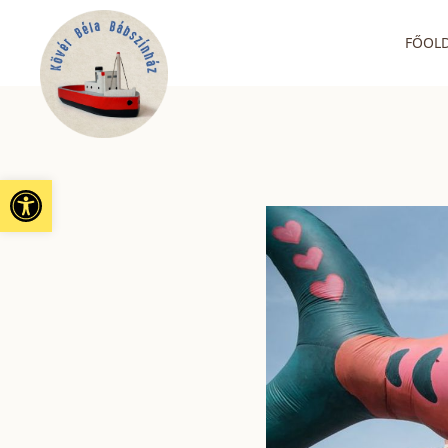
FŐOL
Eszköztár megnyitása