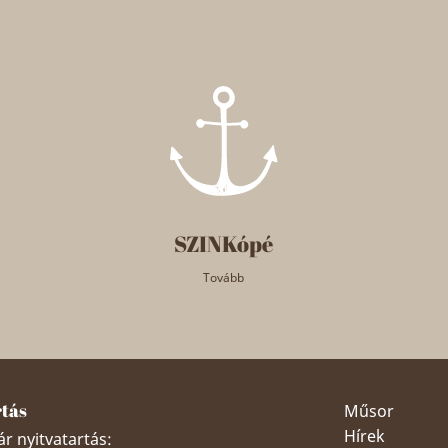
SZINKópé
Tovább
rtás
Műsor
Hírek
r nyitvatartás: