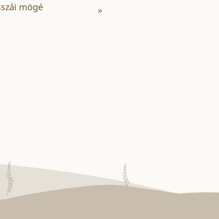
sszái mögé
»