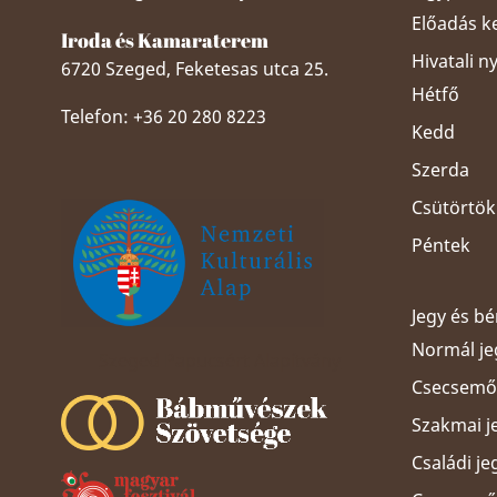
Előadás k
Iroda és Kamaraterem
Hivatali n
6720 Szeged, Feketesas utca 25.
Hétfő
Telefon: +36 20 280 8223
Kedd
Szerda
Csütörtök
Péntek
Jegy és b
Normál je
Szeged Papucsért Alapítvány
Csecsemős
Szakmai j
Családi je