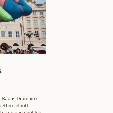
k
I. Bábos Drámaíró
etten felnőtt
 hasonlóan épül fel: