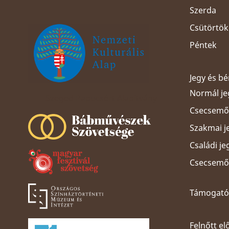
Szerda
Csütörtök
Péntek
Jegy és b
Normál je
Szeged Papucsért Alapítvány
Csecsemős
Szakmai j
Családi je
Csecsemős
Támogatói
Felnőtt el