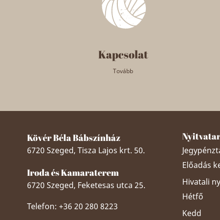
Kapcsolat
Tovább
Nyitvata
Kövér Béla Bábszínház
6720 Szeged, Tisza Lajos krt. 50.
Jegypénztá
Előadás k
Iroda és Kamaraterem
Hivatali n
6720 Szeged, Feketesas utca 25.
Hétfő
Telefon: +36 20 280 8223
Kedd