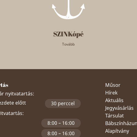
SZINKópé
Tovább
rtás
Műsor
Hírek
r nyitvatartás:
Aktuális
ezdete előtt
30 perccel
Jegyvásárlás
yitvatartás:
Társulat
8:00 – 16:00
Bábszínházu
Alapítvány
8:00 – 16:00