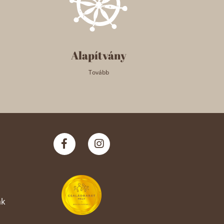
Alapítvány
Tovább
nk