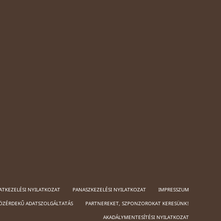
ATKEZELÉSI NYILATKOZAT
PANASZKEZELÉSI NYILATKOZAT
IMPRESSZUM
ÖZÉRDEKŰ ADATSZOLGÁLTATÁS
PARTNEREKET, SZPONZOROKAT KERESÜNK!
AKADÁLYMENTESÍTÉSI NYILATKOZAT