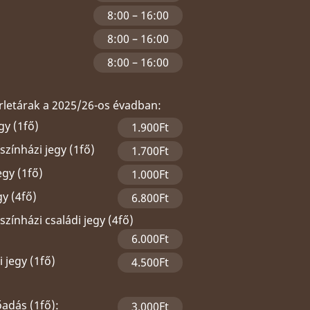
8:00 – 16:00
8:00 – 16:00
8:00 – 16:00
érletárak a 2025/26-os évadban:
gy (1fő)
1.900Ft
zínházi jegy (1fő)
1.700Ft
egy (1fő)
1.000Ft
gy (4fő)
6.800Ft
zínházi családi jegy (4fő)
6.000Ft
 jegy (1fő)
4.500Ft
őadás (1fő):
3.000Ft