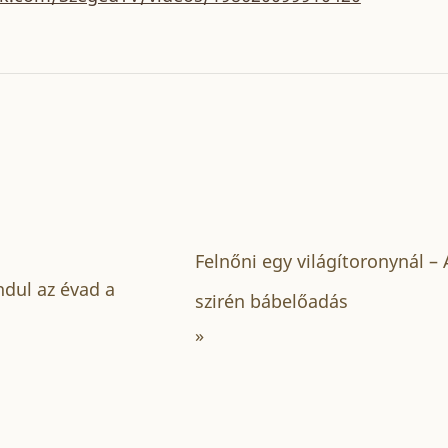
Felnőni egy világítoronynál 
ndul az évad a
szirén bábelőadás
»