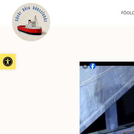
FŐOL
Eszköztár megnyitása