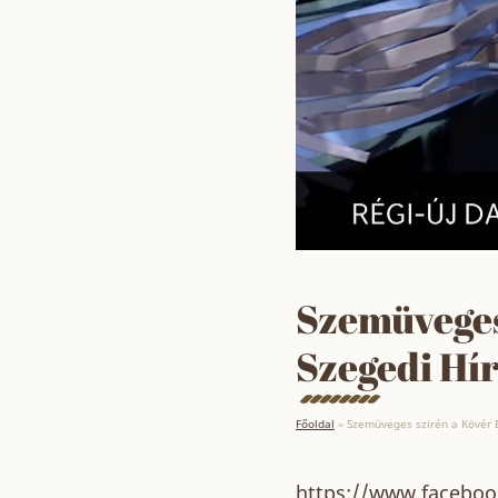
Szemüveges
Szegedi Hí
Főoldal
»
Szemüveges szirén a Kövér 
https://www.facebo