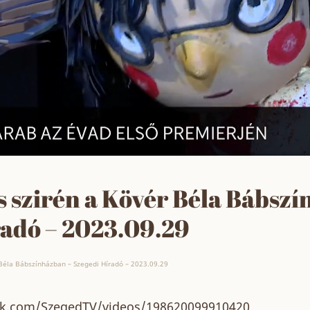
 szirén a Kövér Béla Bábszí
radó – 2023.09.29
Béla Bábszínházban – Szegedi Híradó – 2023.09.29
ok.com/SzegedTV/videos/198620099910420