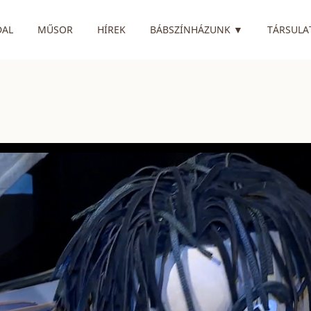
RENDELKEZIK
DAL
MŰSOR
HÍREK
BÁBSZÍNHÁZUNK
▼
TÁRSULA