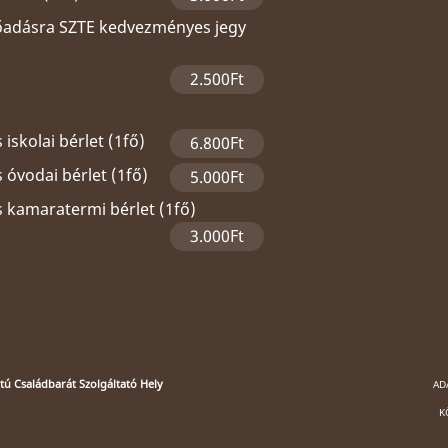
lőadásra SZTE kedvezményes jegy
2.500Ft
 iskolai bérlet (1fő)
6.800Ft
 óvodai bérlet (1fő)
5.000Ft
s kamaratermi bérlet (1fő)
3.000Ft
ú Családbarát Szolgáltató Hely
AD
K