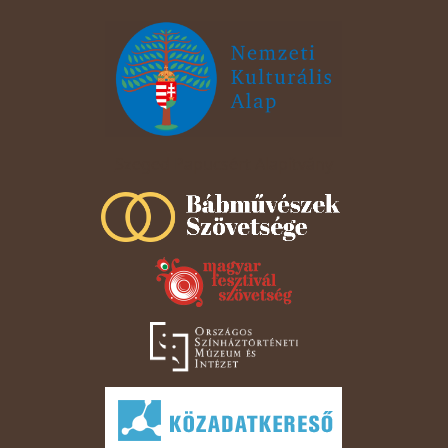
Szeged Papucsért Alapítvány