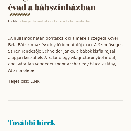
évad a bábszínházban
Főoldal
»
Tengeri kalanddal indul az évad a bábszínházban
„A hullámok hátán bontakozik ki a mese a szegedi Kövér
Béla Bábszínház évadnyitó bemutatójában. A Szemüveges
Szirén rendezője Schneider Jankó, a bábok kisfia rajzai
alapján készültek. A kaland egy világítótoronyból indul,
ahol váratlan vendéget sodor a vihar egy bátor kislány,
Atlanta ölébe.”
Teljes cikk:
LINK
További hírek