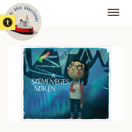
Eszköztár megnyitása