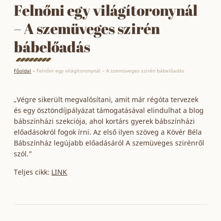
Felnőni egy világítoronynál
– A szemüveges szirén
bábelőadás
Főoldal
»
Felnőni egy világítoronynál – A szemüveges szirén bábelőadás
„Végre sikerült megvalósítani, amit már régóta tervezek
és egy ösztöndíjpályázat támogatásával elindulhat a blog
bábszínházi szekciója, ahol kortárs gyerek bábszínházi
előadásokról fogok írni. Az első ilyen szöveg a Kövér Béla
Bábszínház legújabb előadásáról A szemüveges szirénről
szól.”
Teljes cikk:
LINK