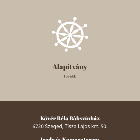
Alapítvány
Tovább
Kövér Béla Bábszínház
6720 Szeged, Tisza Lajos krt. 50.
Iroda és Kamaraterem