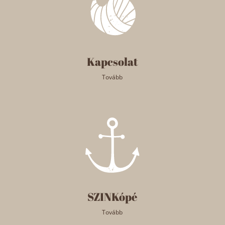
Kapcsolat
Tovább
SZINKópé
Tovább