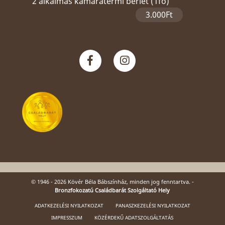
2 alkalmas kamaratermi bérlet (1fő)
3.000Ft
© 1946 - 2026 Kövér Béla Bábszínház, minden jog fenntartva. -
Bronzfokozatú Családbarát Szolgáltató Hely
ADATKEZELÉSI NYILATKOZAT
PANASZKEZELÉSI NYILATKOZAT
IMPRESSZUM
KÖZÉRDEKŰ ADATSZOLGÁLTATÁS