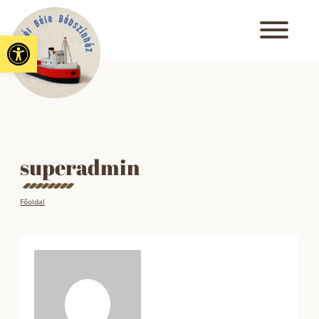
Eszköztár megnyitása
superadmin
Főoldal