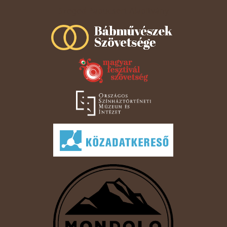
Szeged Papucsért Alapítvány