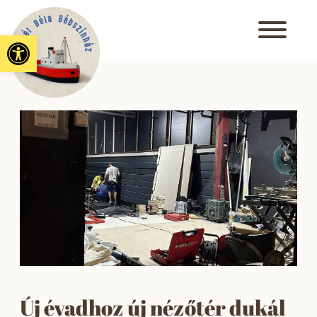
Eszköztár megnyitása
Új évadhoz új nézőtér dukál