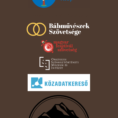
Szeged Papucsért Alapítvány