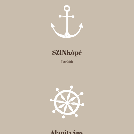
SZINKópé
Tovább
Alapítvány