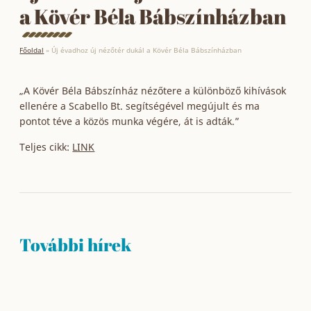
a Kövér Béla Bábszínházban
Főoldal
»
Új évadhoz új nézőtér dukál a Kövér Béla Bábszínházban
„A Kövér Béla Bábszínház nézőtere a különböző kihívások
ellenére a Scabello Bt. segítségével megújult és ma
pontot téve a közös munka végére, át is adták.”
Teljes cikk:
LINK
További hírek