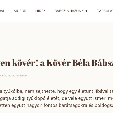
RENDELKEZIK
DAL
MŰSOR
HÍREK
BÁBSZÍNHÁZUNK
▼
TÁRSULA
yen kövér! a Kövér Béla Báb
ér Béla Bábszínházban
a tyúkólba, nem sejthette, hogy egy életunt libával t
rgatja addigi tyúklopó életét, de vele együtt ismeri 
ketten együtt nagyon fontos barátságokra és boldogsá