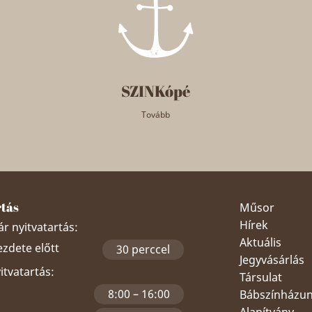
SZINKópé
Tovább
rtás
Műsor
Hírek
r nyitvatartás:
Aktuális
ezdete előtt
30 perccel
Jegyvásárlás
yitvatartás:
Társulat
8:00 – 16:00
Bábszínházu