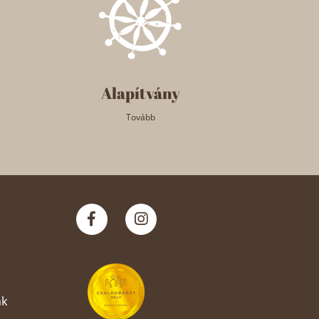
Alapítvány
Tovább
nk