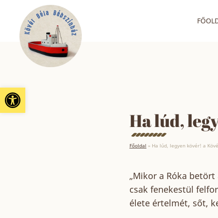
FŐOL
Eszköztár megnyitása
Ha lúd, leg
Főoldal
»
Ha lúd, legyen kövér! a Köv
„Mikor a Róka betört 
csak fenekestül felfo
élete értelmét, sőt, 