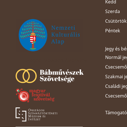
Kedd
Szerda
Csütörtök
Péntek
Jegy és b
Normál je
Szeged Papucsért Alapítvány
Csecsemős
Szakmai j
Családi je
Csecsemős
Támogatói