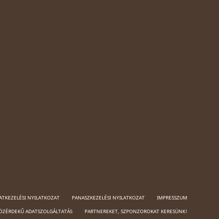
ATKEZELÉSI NYILATKOZAT
PANASZKEZELÉSI NYILATKOZAT
IMPRESSZUM
ÖZÉRDEKŰ ADATSZOLGÁLTATÁS
PARTNEREKET, SZPONZOROKAT KERESÜNK!