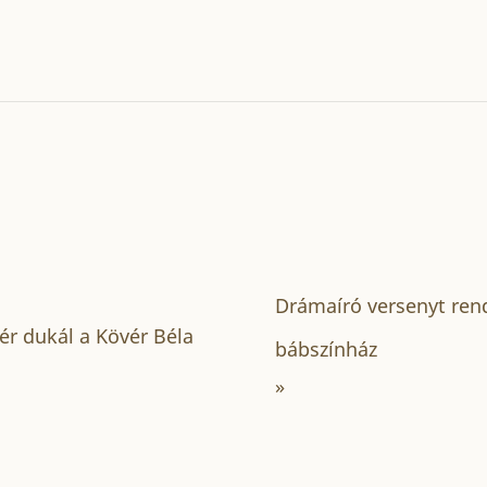
Drámaíró versenyt ren
ér dukál a Kövér Béla
bábszínház
»