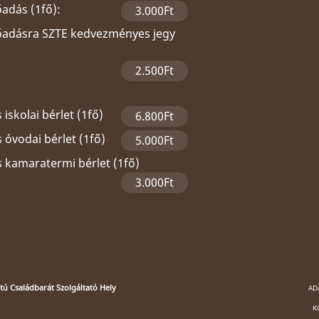
őadás (1fő):
3.000Ft
lőadásra SZTE kedvezményes jegy
2.500Ft
 iskolai bérlet (1fő)
6.800Ft
 óvodai bérlet (1fő)
5.000Ft
s kamaratermi bérlet (1fő)
3.000Ft
ú Családbarát Szolgáltató Hely
AD
K