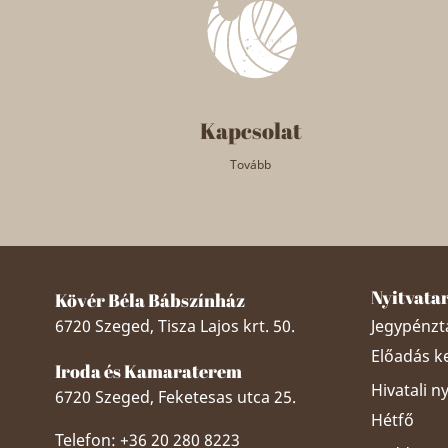
Kapcsolat
Tovább
Nyitvata
Kövér Béla Bábszínház
6720 Szeged, Tisza Lajos krt. 50.
Jegypénztá
Előadás k
Iroda és Kamaraterem
Hivatali n
6720 Szeged, Feketesas utca 25.
Hétfő
Telefon: +36 20 280 8223