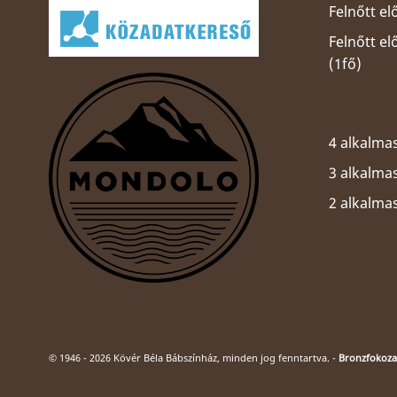
Felnőtt el
Felnőtt e
(1fő)
4 alkalmas
3 alkalmas
2 alkalma
© 1946 - 2026 Kövér Béla Bábszínház, minden jog fenntartva. -
Bronzfokozat