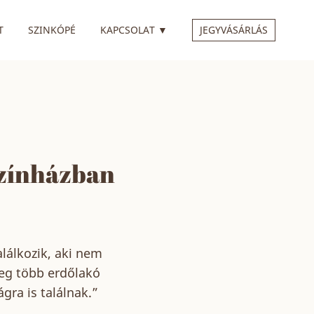
 ALMENÜVEL
RENDELKEZIK ALMENÜVEL
T
SZINKÓPÉ
KAPCSOLAT
▼
JEGYVÁSÁRLÁS
színházban
alálkozik, aki nem
meg több erdőlakó
gra is találnak.”