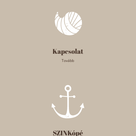
Kapcsolat
Tovább
SZINKópé