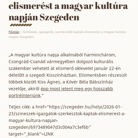
elismerést a magyar kultúra
napján Szegeden
Főoldal
»
Színészek, igazgatók, szerkesztők kaptak elismerést a magyar kultúra
napján Szegeden
„A magyar kultúra napja alkalmából harminchárom,
Csongrád-Csanád vármegyében dolgozó kulturális
szakember vehetett át elismerő oklevelet január 22-én
délelőtt a szegedi Kisszínházban. Elismerésben részesült
többek között Kiss Ágnes, a Kövér Béla Bábszínház
vezetője, akiről
épp most jelent meg egy hosszabb
portréinterjúnk
.”
Teljes cikk: a href=”https://szegeder.hu/helyi/2026-01-
23/szineszek-igazgatok-szerkesztok-kaptak-elismerest-a-
magyar-kultura-napjan-
szegeden/6973489047d3c004a7c3ef6b”
target=”_blank”>LINK