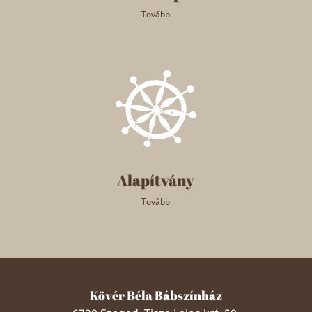
Tovább
Alapítvány
Tovább
Kövér Béla Bábszínház