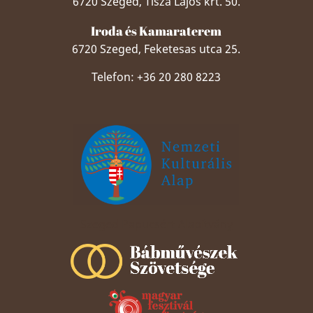
6720 Szeged, Tisza Lajos krt. 50.
Iroda és Kamaraterem
6720 Szeged, Feketesas utca 25.
Telefon: +36 20 280 8223
Szeged Papucsért Alapítvány