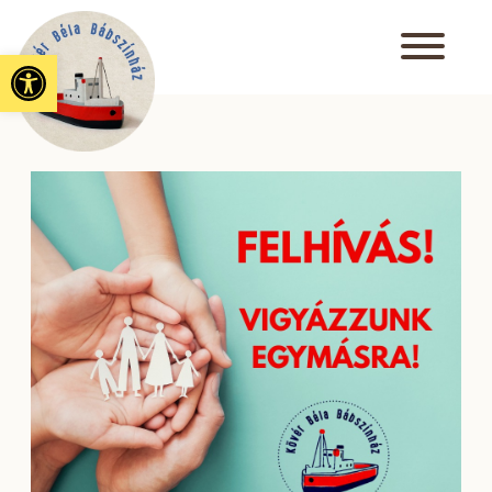
Eszköztár megnyitása