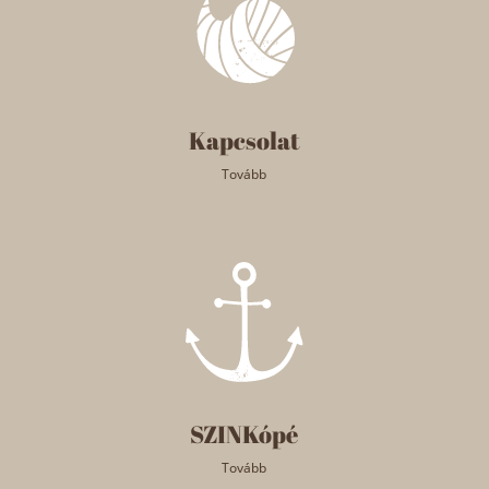
Kapcsolat
Tovább
SZINKópé
Tovább