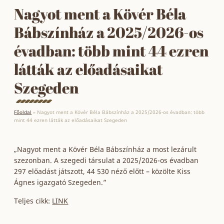
Nagyot ment a Kövér Béla
Bábszínház a 2025/2026-os
évadban: több mint 44 ezren
látták az előadásaikat
Szegeden
Főoldal
»
Nagyot ment a Kövér Béla Bábszínház a 2025/2026-os évadban: több
mint 44 ezren látták az előadásaikat Szegeden
„Nagyot ment a Kövér Béla Bábszínház a most lezárult
szezonban. A szegedi társulat a 2025/2026-os évadban
297 előadást játszott, 44 530 néző előtt – közölte Kiss
Ágnes igazgató Szegeden.”
Teljes cikk:
LINK