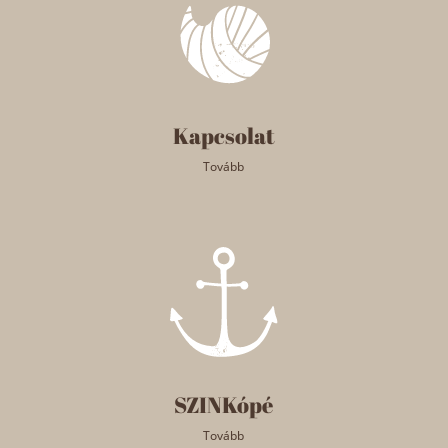
Kapcsolat
Tovább
SZINKópé
Tovább