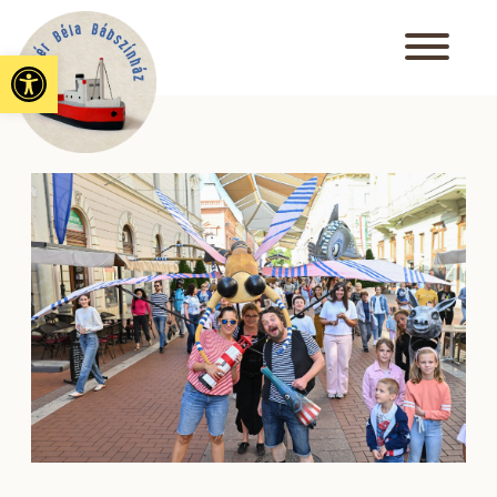
Eszköztár megnyitása