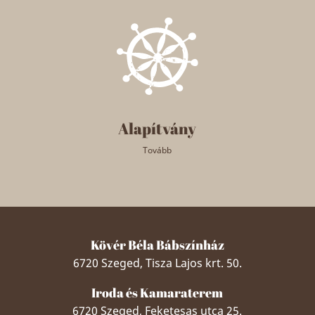
Alapítvány
Tovább
Kövér Béla Bábszínház
6720 Szeged, Tisza Lajos krt. 50.
Iroda és Kamaraterem
6720 Szeged, Feketesas utca 25.