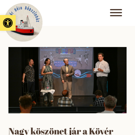
Eszköztár megnyitása
Nagy köszönet jár a Kövér