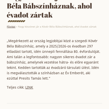
Béla Bábszínháznak, ahol
évadot zártak
Főoldal
»
Nagy köszönet jár a Kövér Béla Bábszínháznak, ahol évadot zártak
„Megérkezett az ország legjobbjai közé a szegedi Kövér
Béla Bábszínház, amely a 2025/2026-os évadban 297
előadást tartott, idén ünnepli fennállása 80. évfordulóját.
Ami talán a legfontosabb: nagyon sikeres évadot zár a
bábszínház, amelynek vezetése hátra- és előre egyaránt
tekint. Kedden tartották az évadzáró társulati ülést. Idén
is megválasztották a színházban az Év Emberét, aki
ezúttal Presits Tamás lett.”
Teljes cikk:
LINK