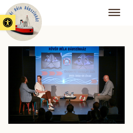
Eszköztár megnyitása