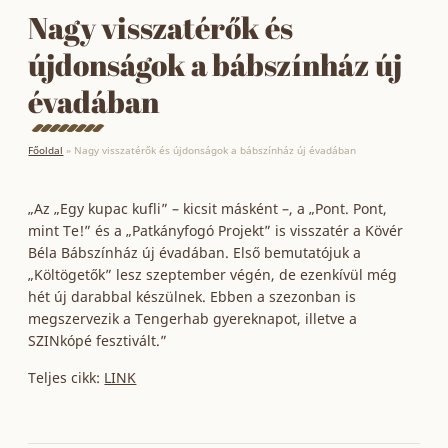
Nagy visszatérők és
újdonságok a bábszínház új
évadában
Főoldal
»
Nagy visszatérők és újdonságok a bábszínház új évadában
„Az „Egy kupac kufli” – kicsit másként –, a „Pont. Pont,
mint Te!” és a „Patkányfogó Projekt” is visszatér a Kövér
Béla Bábszínház új évadában. Első bemutatójuk a
„Költögetők” lesz szeptember végén, de ezenkívül még
hét új darabbal készülnek. Ebben a szezonban is
megszervezik a Tengerhab gyereknapot, illetve a
SZINkópé fesztivált.”
Teljes cikk:
LINK