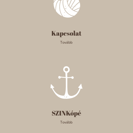
Kapcsolat
Tovább
SZINKópé
Tovább