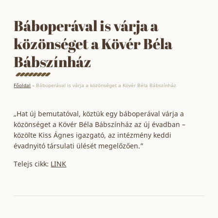
Báboperával is várja a
közönséget a Kövér Béla
Bábszínház
Főoldal
»
Báboperával is várja a közönséget a Kövér Béla Bábszínház
„Hat új bemutatóval, köztük egy báboperával várja a
közönséget a Kövér Béla Bábszínház az új évadban –
közölte Kiss Ágnes igazgató, az intézmény keddi
évadnyitó társulati ülését megelőzően.”
Telejs cikk:
LINK