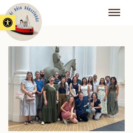
Eszköztár megnyitása