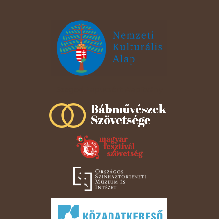
Szeged Papucsért Alapítvány