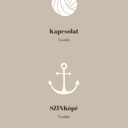
Kapcsolat
Tovább
SZINKópé
Tovább