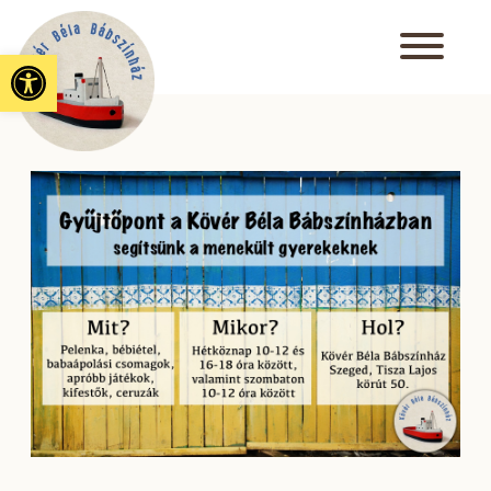
Eszköztár megnyitása