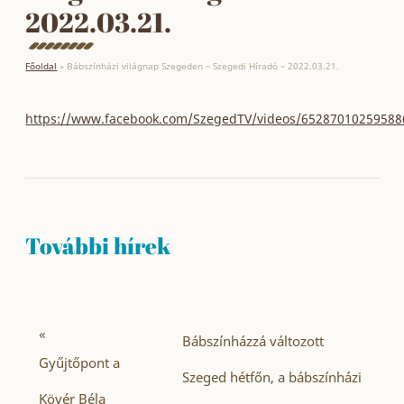
2022.03.21.
Főoldal
»
Bábszínházi világnap Szegeden – Szegedi Híradó – 2022.03.21.
https://www.facebook.com/SzegedTV/videos/65287010259588
További hírek
«
Bábszínházzá változott
Gyűjtőpont a
Szeged hétfőn, a bábszínházi
Kövér Béla