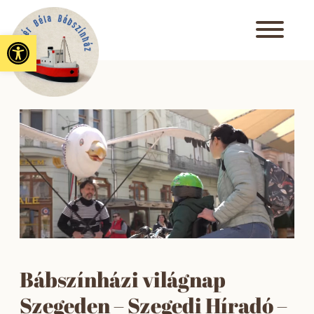
Eszköztár megnyitása
Bábszínházi világnap
Szegeden – Szegedi Híradó –