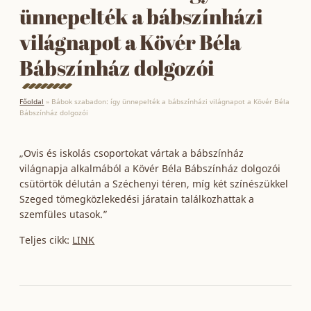
ünnepelték a bábszínházi
világnapot a Kövér Béla
Bábszínház dolgozói
Főoldal
»
Bábok szabadon: így ünnepelték a bábszínházi világnapot a Kövér Béla
Bábszínház dolgozói
„Ovis és iskolás csoportokat vártak a bábszínház
világnapja alkalmából a Kövér Béla Bábszínház dolgozói
csütörtök délután a Széchenyi téren, míg két színészükkel
Szeged tömegközlekedési járatain találkozhattak a
szemfüles utasok.”
Teljes cikk:
LINK