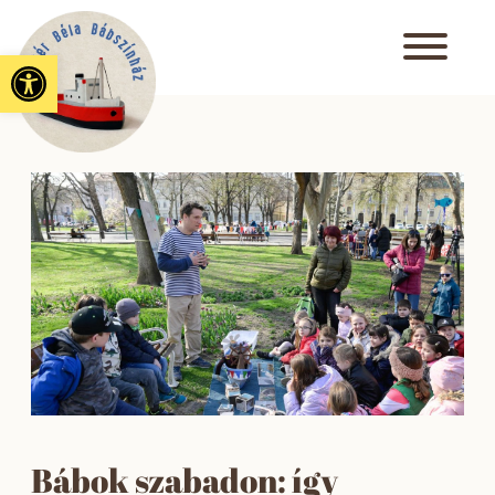
Eszköztár megnyitása
Bábok szabadon: így