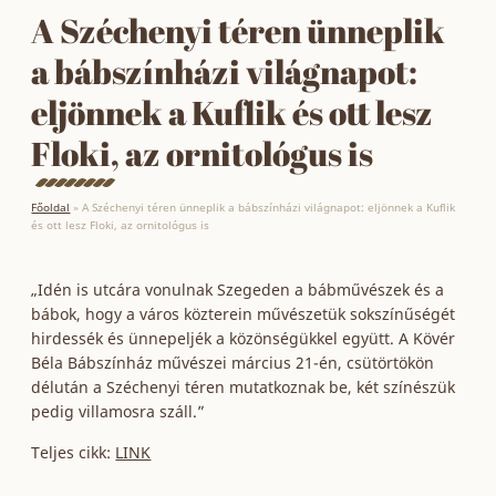
A Széchenyi téren ünneplik
a bábszínházi világnapot:
eljönnek a Kuflik és ott lesz
Floki, az ornitológus is
Főoldal
»
A Széchenyi téren ünneplik a bábszínházi világnapot: eljönnek a Kuflik
és ott lesz Floki, az ornitológus is
„Idén is utcára vonulnak Szegeden a bábművészek és a
bábok, hogy a város közterein művészetük sokszínűségét
hirdessék és ünnepeljék a közönségükkel együtt. A Kövér
Béla Bábszínház művészei március 21-én, csütörtökön
délután a Széchenyi téren mutatkoznak be, két színészük
pedig villamosra száll.”
Teljes cikk:
LINK