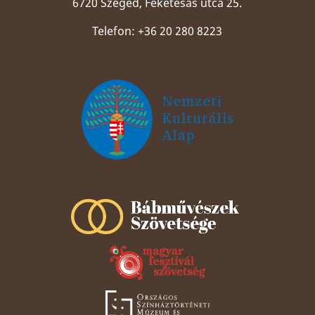
6720 Szeged, Feketesas utca 25.
Telefon: +36 20 280 8223
Szeged Papucsért Alapítvány