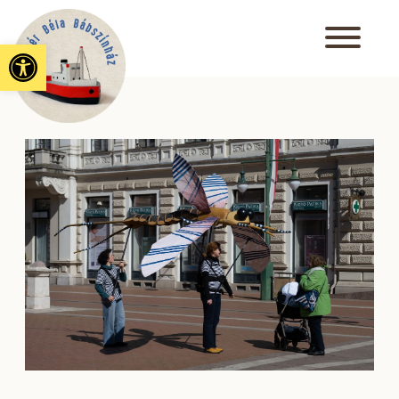
Eszköztár megnyitása