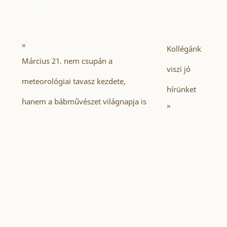
«
Kollégánk
Március 21. nem csupán a
viszi jó
meteorológiai tavasz kezdete,
hírünket
hanem a bábművészet világnapja is
»