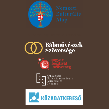
Szeged Papucsért Alapítvány