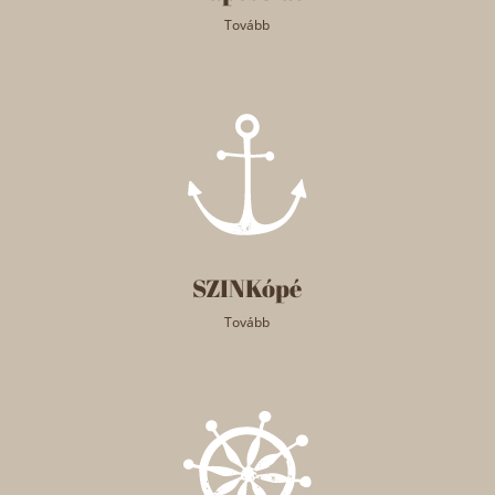
Tovább
SZINKópé
Tovább