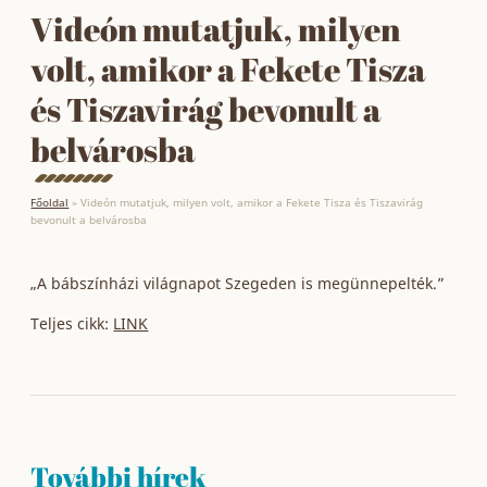
Videón mutatjuk, milyen
volt, amikor a Fekete Tisza
és Tiszavirág bevonult a
belvárosba
Főoldal
»
Videón mutatjuk, milyen volt, amikor a Fekete Tisza és Tiszavirág
bevonult a belvárosba
„A bábszínházi világnapot Szegeden is megünnepelték.”
Teljes cikk:
LINK
További hírek