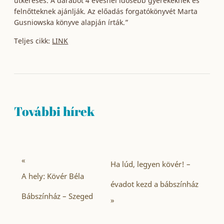
útkeresés. A darabot 4 évesnél idősebb gyerekeknek és
felnőtteknek ajánlják. Az előadás forgatókönyvét Marta
Gusniowska könyve alapján írták.”
Teljes cikk:
LINK
További hírek
«
Ha lúd, legyen kövér! –
A hely: Kövér Béla
évadot kezd a bábszínház
Bábszínház – Szeged
»