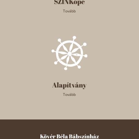
SZINKópé
Tovább
Alapítvány
Tovább
Kövér Béla Bábszínház