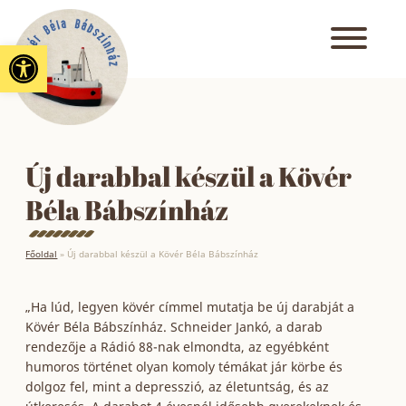
Eszköztár megnyitása
Új darabbal készül a Kövér
Béla Bábszínház
Főoldal
»
Új darabbal készül a Kövér Béla Bábszínház
„Ha lúd, legyen kövér címmel mutatja be új darabját a
Kövér Béla Bábszínház. Schneider Jankó, a darab
rendezője a Rádió 88-nak elmondta, az egyébként
humoros történet olyan komoly témákat jár körbe és
dolgoz fel, mint a depresszió, az életuntság, és az