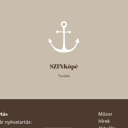
SZINKópé
Tovább
rtás
Műsor
Hírek
r nyitvatartás: