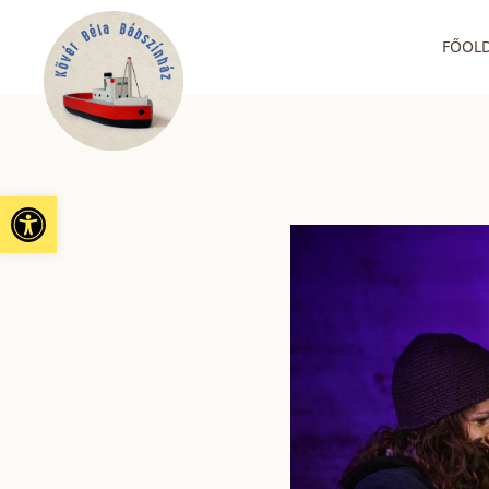
FŐOL
Eszköztár megnyitása