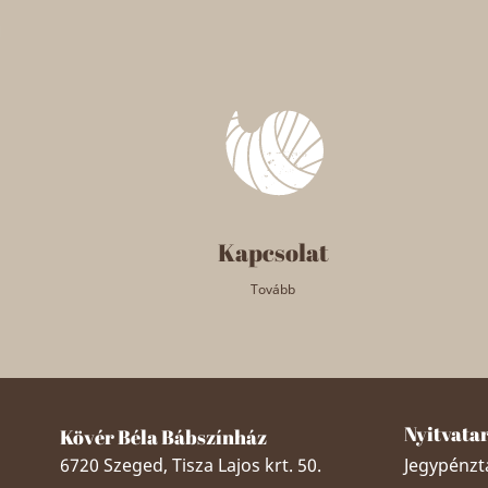
Kapcsolat
Tovább
Nyitvata
Kövér Béla Bábszínház
6720 Szeged, Tisza Lajos krt. 50.
Jegypénztá