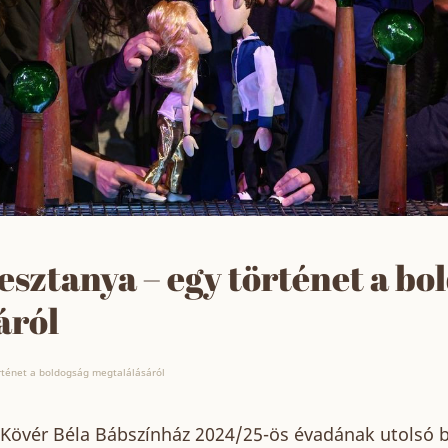
sztanya – egy történet a bo
áról
rténet a boldogság megtalálásáról
Kövér Béla Bábszínház 2024/25-ös évadának utolsó 