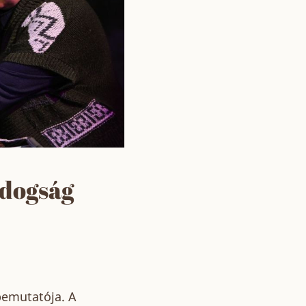
ldogság
bemutatója. A