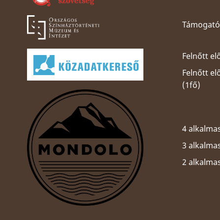
Támogatói
Felnőtt el
Felnőtt e
(1fő)
4 alkalmas
3 alkalmas
2 alkalma