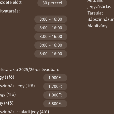
Aktuális
ezdete előtt
30 perccel
Jegyvásárlás
yitvatartás:
Társulat
8:00 – 16:00
Bábszínházu
Alapítvány
8:00 – 16:00
8:00 – 16:00
8:00 – 16:00
8:00 – 16:00
érletárak a 2025/26-os évadban:
gy (1fő)
1.900Ft
zínházi jegy (1fő)
1.700Ft
egy (1fő)
1.000Ft
gy (4fő)
6.800Ft
zínházi családi jegy (4fő)