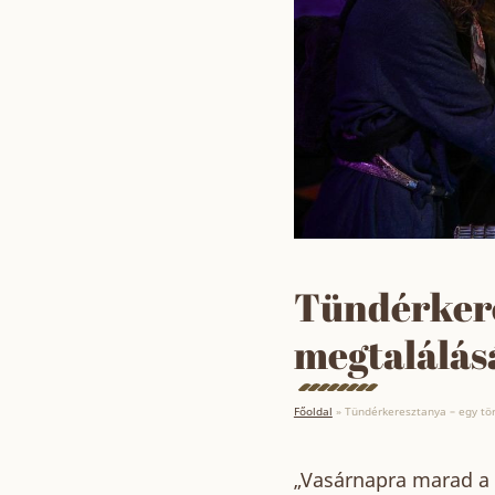
Tündérkere
megtalálás
Főoldal
»
Tündérkeresztanya – egy tö
„Vasárnapra marad a 