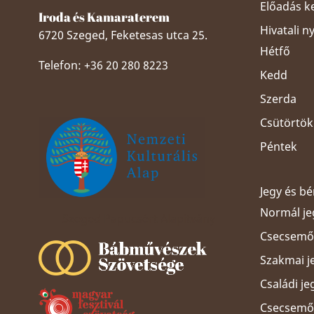
Előadás k
Iroda és Kamaraterem
Hivatali n
6720 Szeged, Feketesas utca 25.
Hétfő
Telefon: +36 20 280 8223
Kedd
Szerda
Csütörtök
Péntek
Jegy és b
Normál je
Szeged Papucsért Alapítvány
Csecsemős
Szakmai j
Családi je
Csecsemős