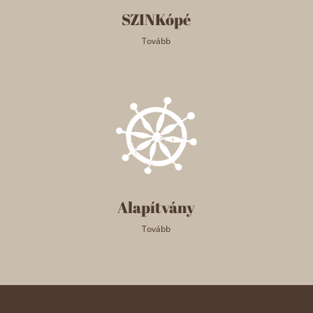
SZINKópé
Tovább
Alapítvány
Tovább