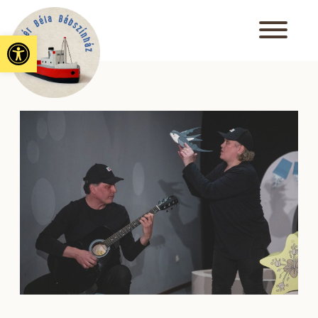
Eszköztár megnyitása