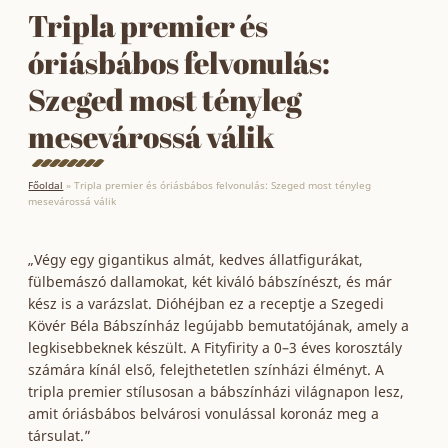
Tripla premier és
óriásbábos felvonulás:
Szeged most tényleg
mesevárossá válik
Főoldal
»
Tripla premier és óriásbábos felvonulás: Szeged most tényleg
mesevárossá válik
„Végy egy gigantikus almát, kedves állatfigurákat,
fülbemászó dallamokat, két kiváló bábszínészt, és már
kész is a varázslat. Dióhéjban ez a receptje a Szegedi
Kövér Béla Bábszínház legújabb bemutatójának, amely a
legkisebbeknek készült. A Fityfirity a 0–3 éves korosztály
számára kínál első, felejthetetlen színházi élményt. A
tripla premier stílusosan a bábszínházi világnapon lesz,
amit óriásbábos belvárosi vonulással koronáz meg a
társulat.”