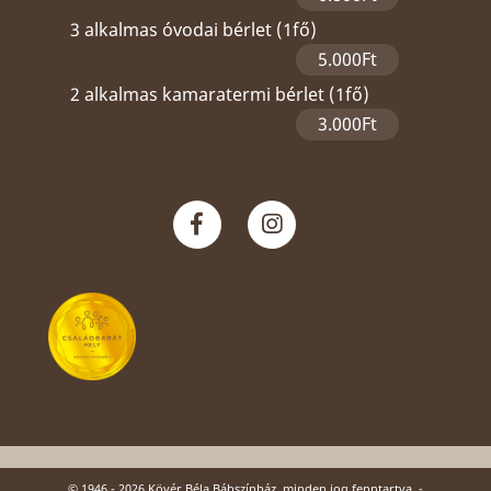
3 alkalmas óvodai bérlet (1fő)
5.000Ft
2 alkalmas kamaratermi bérlet (1fő)
3.000Ft
© 1946 - 2026 Kövér Béla Bábszínház, minden jog fenntartva. -