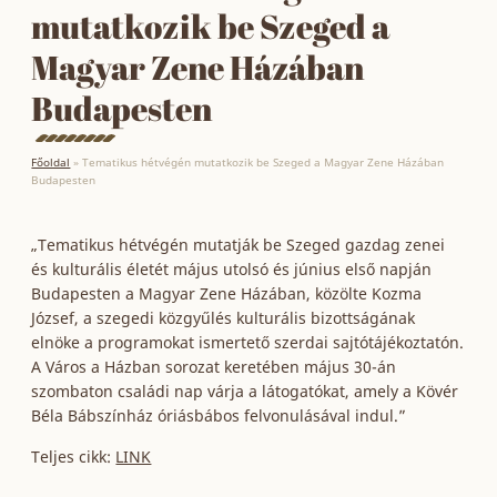
mutatkozik be Szeged a
Magyar Zene Házában
Budapesten
Főoldal
»
Tematikus hétvégén mutatkozik be Szeged a Magyar Zene Házában
Budapesten
„Tematikus hétvégén mutatják be Szeged gazdag zenei
és kulturális életét május utolsó és június első napján
Budapesten a Magyar Zene Házában, közölte Kozma
József, a szegedi közgyűlés kulturális bizottságának
elnöke a programokat ismertető szerdai sajtótájékoztatón.
A Város a Házban sorozat keretében május 30-án
szombaton családi nap várja a látogatókat, amely a Kövér
Béla Bábszínház óriásbábos felvonulásával indul.”
Teljes cikk:
LINK