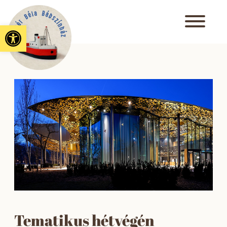
Eszköztár megnyitása
Tematikus hétvégén