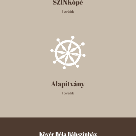
SZINKópé
Tovább
Alapítvány
Tovább
Kövér Béla Bábszínház