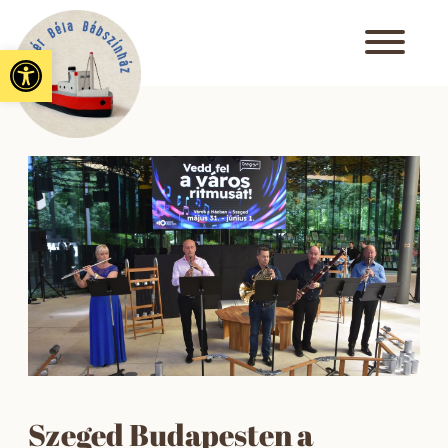
Eszköztár megnyitása
Szeged Budapesten a