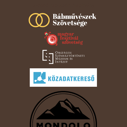
Szeged Papucsért Alapítvány