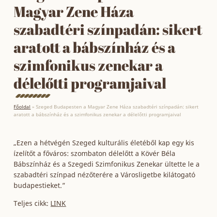
Magyar Zene Háza
szabadtéri színpadán: sikert
aratott a bábszínház és a
szimfonikus zenekar a
délelőtti programjaival
Főoldal
»
Szeged Budapesten a Magyar Zene Háza szabadtéri színpadán: sikert
aratott a bábszínház és a szimfonikus zenekar a délelőtti programjaival
„Ezen a hétvégén Szeged kulturális életéből kap egy kis
ízelítőt a főváros: szombaton délelőtt a Kövér Béla
Bábszínház és a Szegedi Szimfonikus Zenekar ültette le a
szabadtéri színpad nézőterére a Városligetbe kilátogató
budapestieket.”
Teljes cikk:
LINK