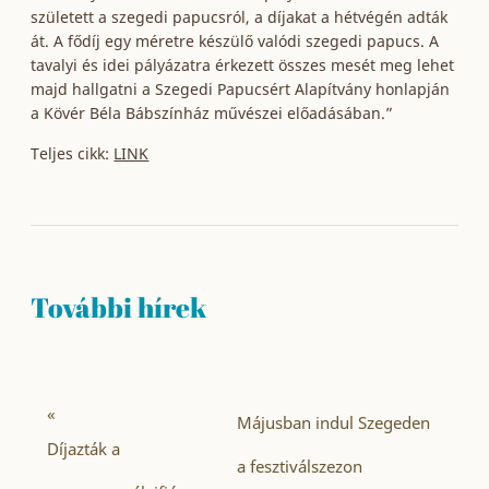
született a szegedi papucsról, a díjakat a hétvégén adták
át. A fődíj egy méretre készülő valódi szegedi papucs. A
tavalyi és idei pályázatra érkezett összes mesét meg lehet
majd hallgatni a Szegedi Papucsért Alapítvány honlapján
a Kövér Béla Bábszínház művészei előadásában.”
Teljes cikk:
LINK
További hírek
«
Májusban indul Szegeden
Díjazták a
a fesztiválszezon