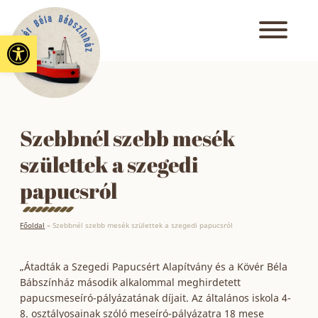
Eszköztár megnyitása
Szebbnél szebb mesék
születtek a szegedi
papucsról
Főoldal
»
Szebbnél szebb mesék születtek a szegedi papucsról
„Átadták a Szegedi Papucsért Alapítvány és a Kövér Béla
Bábszínház második alkalommal meghirdetett
papucsmeseíró-pályázatának díjait. Az általános iskola 4-
8. osztályosainak szóló meseíró-pályázatra 18 mese