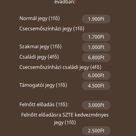
évadban:
Normál jegy (1fő)
1.900Ft
Csecsemőszínházi jegy (1fő)
1.700Ft
Szakmai jegy (1fő)
1.000Ft
Családi jegy (4fő)
6.800Ft
Csecsemőszínházi családi jegy (4fő)
6.000Ft
Támogatói jegy (1fő)
4.500Ft
Felnőtt előadás (1fő):
3.000Ft
Felnőtt előadásra SZTE kedvezményes
jegy (1fő)
2.500Ft