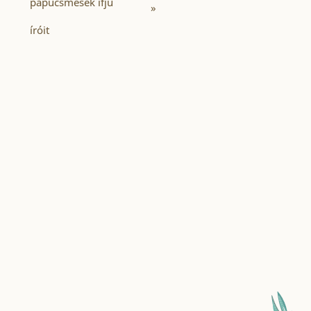
papucsmesék ifjú
»
íróit