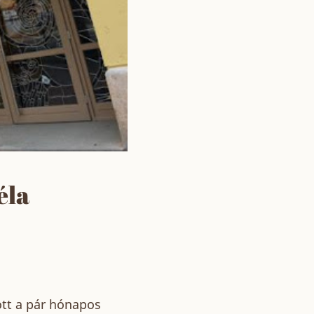
éla
ött a pár hónapos