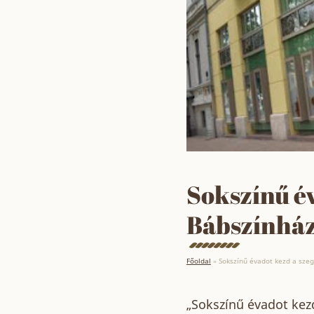
Sokszínű év
Bábszínhá
Főoldal
»
Sokszínű évadot kezd a sze
„Sokszínű évadot kez