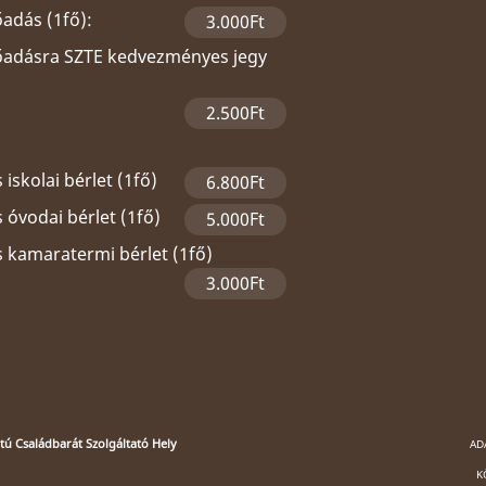
őadás (1fő):
3.000Ft
lőadásra SZTE kedvezményes jegy
2.500Ft
 iskolai bérlet (1fő)
6.800Ft
 óvodai bérlet (1fő)
5.000Ft
s kamaratermi bérlet (1fő)
3.000Ft
ú Családbarát Szolgáltató Hely
AD
K