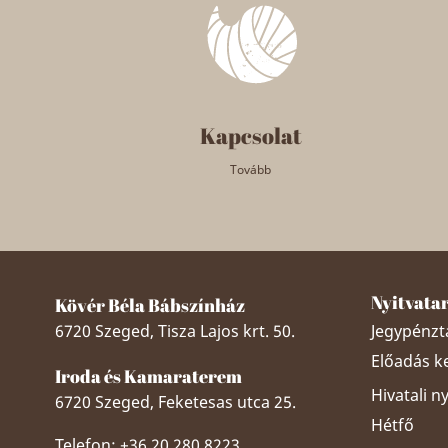
Kapcsolat
Tovább
Nyitvata
Kövér Béla Bábszínház
6720 Szeged, Tisza Lajos krt. 50.
Jegypénztá
Előadás k
Iroda és Kamaraterem
Hivatali n
6720 Szeged, Feketesas utca 25.
Hétfő
Telefon: +36 20 280 8223