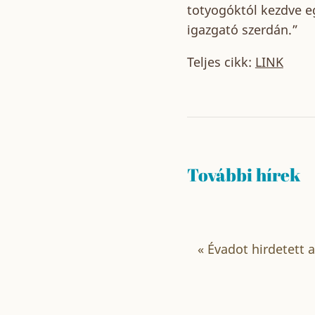
totyogóktól kezdve eg
igazgató szerdán.”
Teljes cikk:
LINK
További hírek
«
Évadot hirdetett 