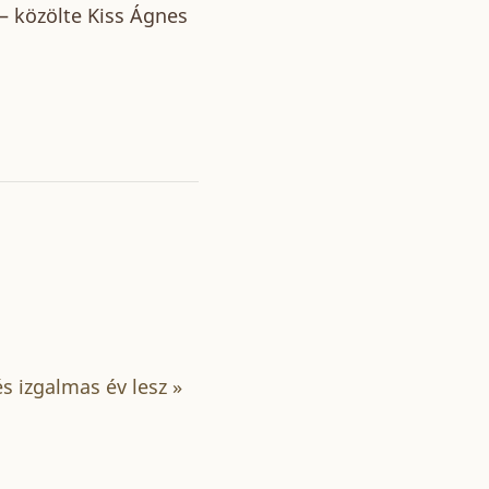
 – közölte Kiss Ágnes
és izgalmas év lesz
»