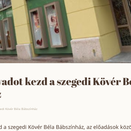
adot kezd a szegedi Kövér B
z
gedi Kövér Béla Bábszínház
d a szegedi Kövér Béla Bábszínház, az előadások köz