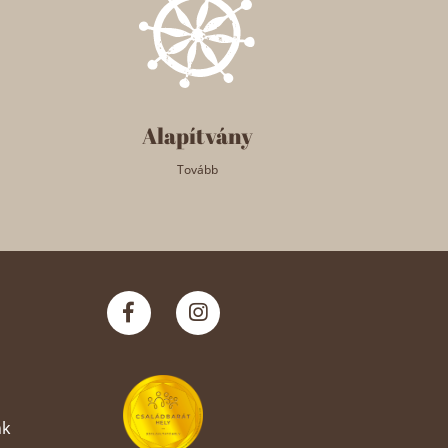
Alapítvány
Tovább
nk