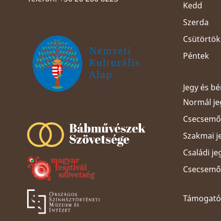
Kedd
Szerda
Csütörtök
Péntek
Jegy és b
Normál je
Szeged Papucsért Alapítvány
Csecsemős
Szakmai j
Családi je
Csecsemős
Támogatói