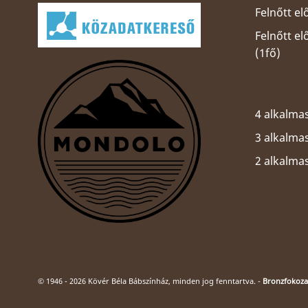
Felnőtt el
Felnőtt e
(1fő)
4 alkalmas
3 alkalmas
2 alkalma
© 1946 - 2026 Kövér Béla Bábszínház, minden jog fenntartva. -
Bronzfokozat