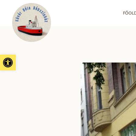
FŐOL
Eszköztár megnyitása