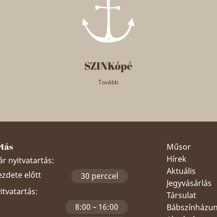
SZINKópé
Tovább
rtás
Műsor
Hírek
r nyitvatartás:
Aktuális
ezdete előtt
30 perccel
Jegyvásárlás
yitvatartás:
Társulat
8:00 – 16:00
Bábszínházu