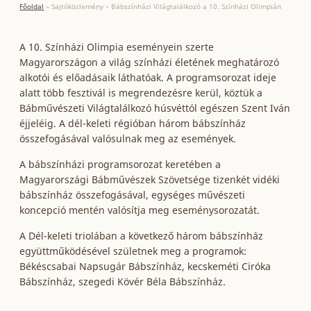
Főoldal
»
Sajtóközlemény – Bábszínházi Világtalálkozó a 10. Színházi Olimpián
A 10. Színházi Olimpia eseményein szerte
Magyarországon a világ színházi életének meghatározó
alkotói és előadásaik láthatóak. A programsorozat ideje
alatt több fesztivál is megrendezésre kerül, köztük a
Bábművészeti Világtalálkozó húsvéttól egészen Szent Iván
éjjeléig. A dél-keleti régióban három bábszínház
összefogásával valósulnak meg az események.
A bábszínházi programsorozat keretében a
Magyarországi Bábművészek Szövetsége tizenkét vidéki
bábszínház összefogásával, egységes művészeti
koncepció mentén valósítja meg eseménysorozatát.
A Dél-keleti triolában a következő három bábszínház
együttműködésével születnek meg a programok:
Békéscsabai Napsugár Bábszínház, kecskeméti Ciróka
Bábszínház, szegedi Kövér Béla Bábszínház.