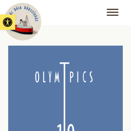
Eszköztár megnyitása