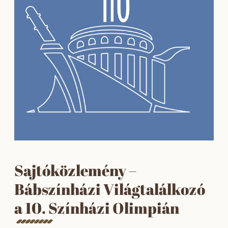
Sajtóközlemény –
Bábszínházi Világtalálkozó
a 10. Színházi Olimpián