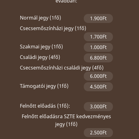
évadban:
Normál jegy (1fő)
1.900Ft
Csecsemőszínházi jegy (1fő)
1.700Ft
Szakmai jegy (1fő)
1.000Ft
Családi jegy (4fő)
6.800Ft
Csecsemőszínházi családi jegy (4fő)
6.000Ft
Támogatói jegy (1fő)
4.500Ft
Felnőtt előadás (1fő):
3.000Ft
Felnőtt előadásra SZTE kedvezményes
jegy (1fő)
2.500Ft