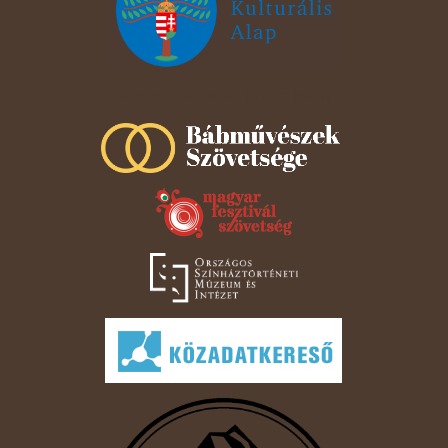
Szeged Papucsért Alapítvány