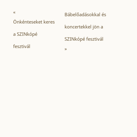
«
Bábelőadásokkal és
Önkénteseket keres
koncertekkel jön a
a SZINkópé
SZINkópé fesztivál
fesztivál
»