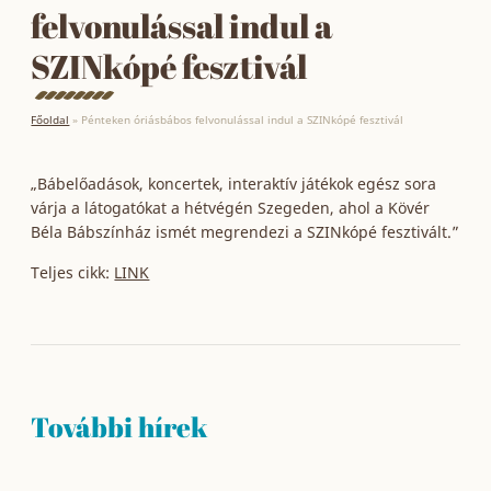
felvonulással indul a
SZINkópé fesztivál
Főoldal
»
Pénteken óriásbábos felvonulással indul a SZINkópé fesztivál
„Bábelőadások, koncertek, interaktív játékok egész sora
várja a látogatókat a hétvégén Szegeden, ahol a Kövér
Béla Bábszínház ismét megrendezi a SZINkópé fesztivált.”
Teljes cikk:
LINK
További hírek