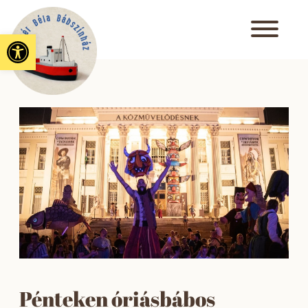
Eszköztár megnyitása
Pénteken óriásbábos