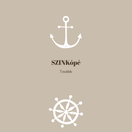
SZINKópé
Tovább