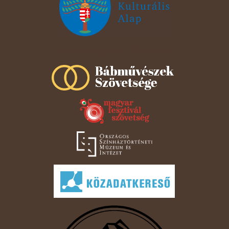
Szeged Papucsért Alapítvány