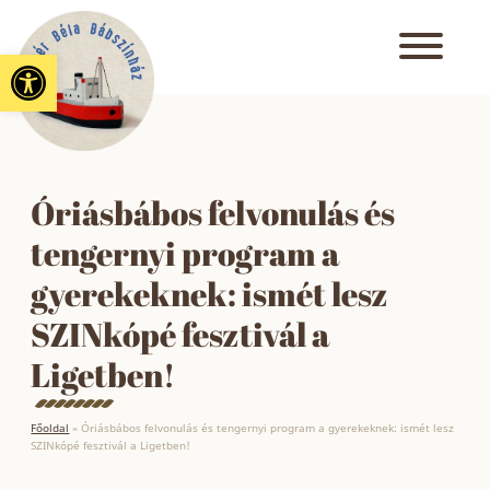
Eszköztár megnyitása
Óriásbábos felvonulás és
tengernyi program a
gyerekeknek: ismét lesz
SZINkópé fesztivál a
Ligetben!
Főoldal
»
Óriásbábos felvonulás és tengernyi program a gyerekeknek: ismét lesz
SZINkópé fesztivál a Ligetben!