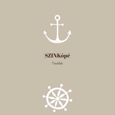
SZINKópé
Tovább