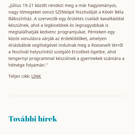
„Július 19-21 között rendezi meg a már hagyományos,
nagy tömegeket vonzó SZINkópé fesztiválját a Kövér Béla
Bábszínház. A szervezők egy őrületes családi kavalkáddal
készülnek, ahol a legkisebbek és legnagyobbak is
megtalálhatják kedvenc programjukat. Pénteken egy
közös vonulásra várják az érdeklődőket, amelyen
óriásbábok segítségével indulnak meg a Roosevelt térről
a fesztivál helyszínéül szolgáló Erzsébet-ligetbe, ahol
tengernyi programmal készülnek a gyermekek számára a
hétvége folyamán.”
Teljes cikk:
LINK
További hírek