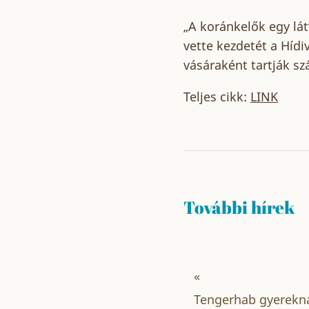
„A koránkelők egy lá
vette kezdetét a Híd
vásáraként tartják sz
Teljes cikk:
LINK
További hírek
«
Tengerhab gyerekna