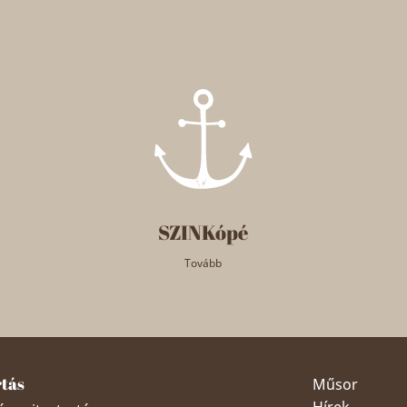
SZINKópé
Tovább
rtás
Műsor