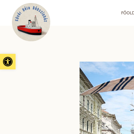
FŐOL
Eszköztár megnyitása