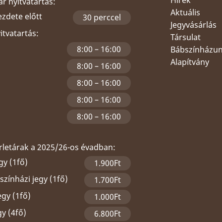
Hírek
r nyitvatartás:
Aktuális
ezdete előtt
30 perccel
Jegyvásárlás
yitvatartás:
Társulat
8:00 – 16:00
Bábszínházu
Alapítvány
8:00 – 16:00
8:00 – 16:00
8:00 – 16:00
8:00 – 16:00
érletárak a 2025/26-os évadban:
gy (1fő)
1.900Ft
zínházi jegy (1fő)
1.700Ft
egy (1fő)
1.000Ft
gy (4fő)
6.800Ft