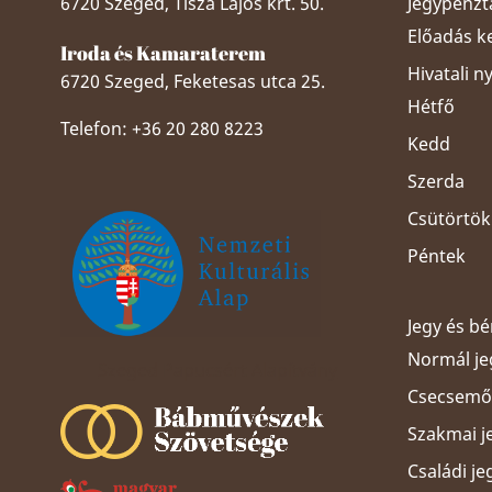
6720 Szeged, Tisza Lajos krt. 50.
Jegypénztá
Előadás k
Iroda és Kamaraterem
Hivatali n
6720 Szeged, Feketesas utca 25.
Hétfő
Telefon: +36 20 280 8223
Kedd
Szerda
Csütörtök
Péntek
Jegy és b
Normál je
Szeged Papucsért Alapítvány
Csecsemős
Szakmai j
Családi je