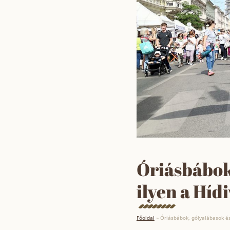
Óriásbábok
ilyen a Híd
Főoldal
»
Óriásbábok, gólyalábasok és