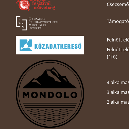
Csecsemős
Támogatói
Felnőtt el
Felnőtt e
(1fő)
4 alkalmas
3 alkalmas
2 alkalma