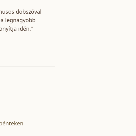
tmusos dobszóval
pa legnagyobb
nyítja idén.”
 pénteken