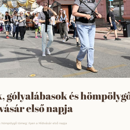
, gólyalábasok és hömpölyg
ivásár első napja
 hömpölygő tömeg: ilyen a Hídivásár első napja