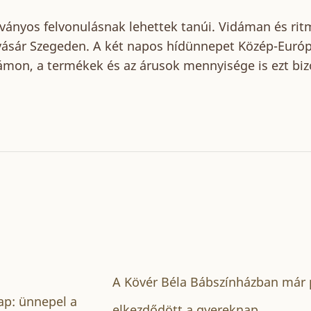
tványos felvonulásnak lehettek tanúi. Vidáman és ri
ivásár Szegeden. A két napos hídünnepet Közép-Euró
ámon, a termékek és az árusok mennyisége is ezt bizo
A Kövér Béla Bábszínházban már
p: ünnepel a
elkezdődött a gyereknap