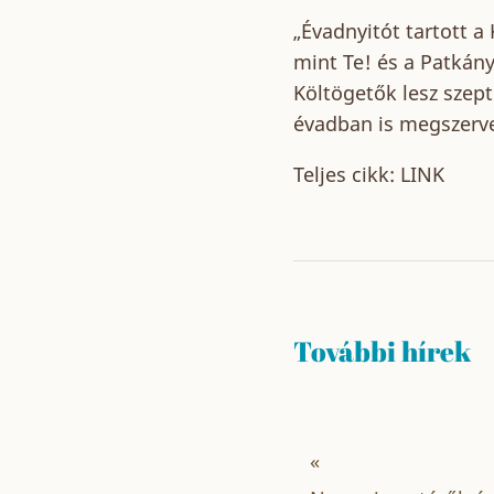
„Évadnyitót tartott a
mint Te! és a Patkány
Költögetők lesz szep
évadban is megszervez
Teljes cikk:
LINK
További hírek
«