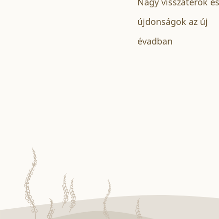
Nagy visszatérők é
újdonságok az új
évadban