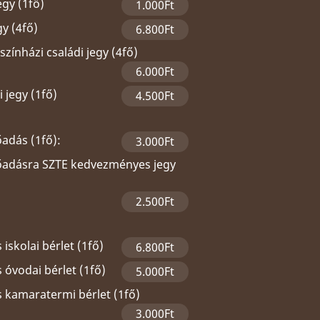
egy (1fő)
1.000Ft
gy (4fő)
6.800Ft
zínházi családi jegy (4fő)
6.000Ft
 jegy (1fő)
4.500Ft
őadás (1fő):
3.000Ft
lőadásra SZTE kedvezményes jegy
2.500Ft
 iskolai bérlet (1fő)
6.800Ft
 óvodai bérlet (1fő)
5.000Ft
s kamaratermi bérlet (1fő)
3.000Ft