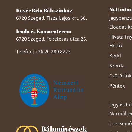
Nyitvata
Kövér Béla Bábszínház
6720 Szeged, Tisza Lajos krt. 50.
Jegypénztá
Előadás k
Iroda és Kamaraterem
Hivatali n
6720 Szeged, Feketesas utca 25.
Hétfő
Telefon: +36 20 280 8223
Kedd
Szerda
Csütörtök
Péntek
Jegy és b
Normál je
Szeged Papucsért Alapítvány
Csecsemős