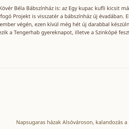
 Kövér Béla Bábszínház is: az Egy kupac kufli kicsit m
fogó Projekt is visszatér a bábszínház új évadában. 
tember végén, ezen kívül még hét új darabbal készül
ik a Tengerhab gyereknapot, illetve a Szinkópé feszti
Napsugaras házak Alsóvároson, kalandozás a 