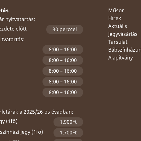
rtás
Műsor
Hírek
r nyitvatartás:
Aktuális
ezdete előtt
30 perccel
Jegyvásárlás
yitvatartás:
Társulat
8:00 – 16:00
Bábszínházu
Alapítvány
8:00 – 16:00
8:00 – 16:00
8:00 – 16:00
8:00 – 16:00
érletárak a 2025/26-os évadban:
gy (1fő)
1.900Ft
zínházi jegy (1fő)
1.700Ft