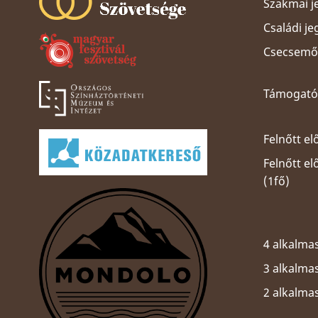
Szakmai j
Családi je
Csecsemős
Támogatói
Felnőtt el
Felnőtt e
(1fő)
4 alkalmas
3 alkalmas
2 alkalma