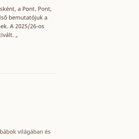
ásként, a Pont. Pont,
Első bemutatójuk a
nek. A 2025/26-os
vált. „
bábok világában és