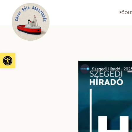
FŐOL
Eszköztár megnyitása