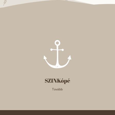
SZINKópé
Tovább