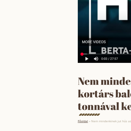
Nem mindenk
kortárs bal
tonnával k
Főoldal
»
Nem mindenkinek jut hús az 