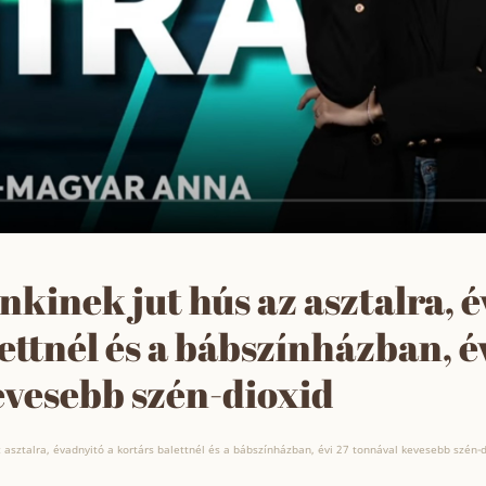
inek jut hús az asztalra, é
ettnél és a bábszínházban, é
evesebb szén-dioxid
asztalra, évadnyitó a kortárs balettnél és a bábszínházban, évi 27 tonnával kevesebb szén-d