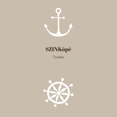
SZINKópé
Tovább