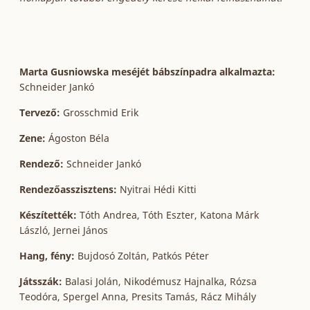
Marta Gusniowska meséjét bábszínpadra alkalmazta:
Schneider Jankó
Tervező:
Grosschmid Erik
Zene:
Ágoston Béla
Rendező:
Schneider Jankó
Rendezőasszisztens:
Nyitrai Hédi Kitti
Készítették:
Tóth Andrea, Tóth Eszter, Katona Márk
László, Jernei János
Hang, fény:
Bujdosó Zoltán, Patkós Péter
Játsszák:
Balasi Jolán, Nikodémusz Hajnalka, Rózsa
Teodóra, Spergel Anna, Presits Tamás, Rácz Mihály