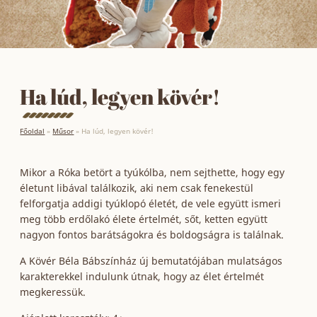
Ha lúd, legyen kövér!
Főoldal
»
Műsor
»
Ha lúd, legyen kövér!
Mikor a Róka betört a tyúkólba, nem sejthette, hogy egy
életunt libával találkozik, aki nem csak fenekestül
felforgatja addigi tyúklopó életét, de vele együtt ismeri
meg több erdőlakó élete értelmét, sőt, ketten együtt
nagyon fontos barátságokra és boldogságra is találnak.
A Kövér Béla Bábszínház új bemutatójában mulatságos
karakterekkel indulunk útnak, hogy az élet értelmét
megkeressük.