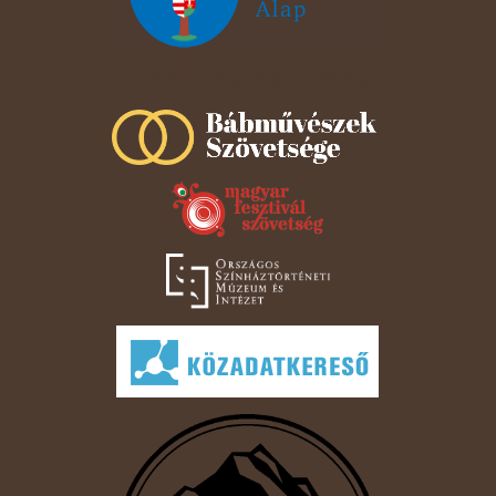
Szeged Papucsért Alapítvány