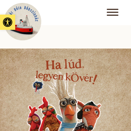
Eszköztár megnyitása