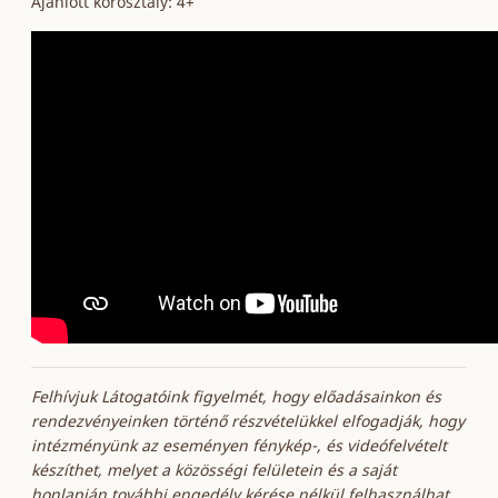
Ajánlott korosztály: 4+
Felhívjuk Látogatóink figyelmét, hogy előadásainkon és
rendezvényeinken történő részvételükkel elfogadják, hogy
intézményünk az eseményen fénykép-, és videófelvételt
készíthet, melyet a közösségi felületein és a saját
honlapján további engedély kérése nélkül felhasználhat.