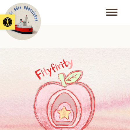
Eszköztár megnyitása