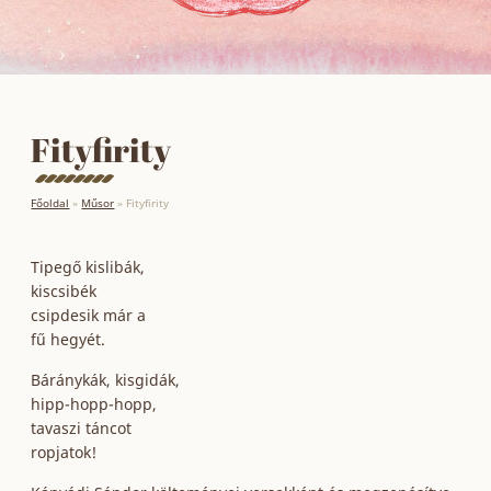
Fityfirity
Főoldal
»
Műsor
»
Fityfirity
Tipegő kislibák,
kiscsibék
csipdesik már a
fű hegyét.
Báránykák, kisgidák,
hipp-hopp-hopp,
tavaszi táncot
ropjatok!