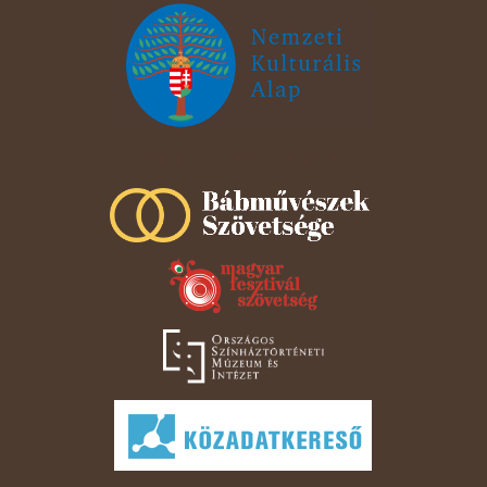
Szeged Papucsért Alapítvány