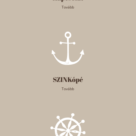
Tovább
SZINKópé
Tovább