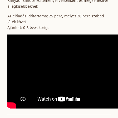
Kányádi Sándor költeményei versekként és megzenésítve
a legkisebbeknek
Az előadás időtartama: 25 perc, melyet 20 perc szabad
játék követ.
Ajánlott: 0-3 éves korig.