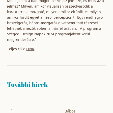
Mit is jelent a báb mögött a színész jelmeze, és mi is az a
jelmez? Milyen, amikor vizuálisan összeolvasódik a
karakterrel a mozgató, milyen amikor eltűnik, és milyen,
amikor fordít egyet a nézői percepción? Egy rendhagyó
beszélgetős, bábos-mozgatós divatbemutató részesei
lehetnek a nézők ebben a másfél órában. A program a
Szegedi Design Napok 2024 programjaként kerül
megrendezésre.”
Teljes cikk:
LINK
További hírek
«
Bábos