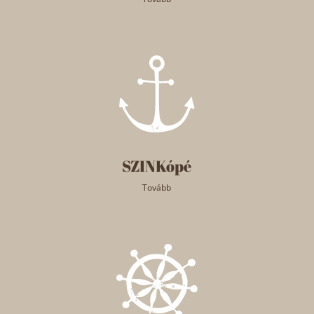
SZINKópé
Tovább