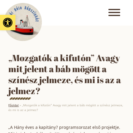
Eszköztár megnyitása
„Mozgatók a kifutón” Avagy
mit jelent a báb mögött a
színész jelmeze, és mi is az a
jelmez?
Főoldal
»
„Mozgatók a kifutón” Avagy mit jelent a báb mögött a színész jelmeze,
és mi is az a jelmez?
„A Hány éves a kapitány? programsorozat első projektje.