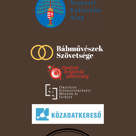
Szeged Papucsért Alapítvány