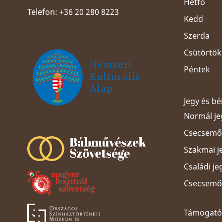
Hétfő
Telefon: +36 20 280 8223
Kedd
Szerda
Csütörtök
Péntek
Jegy és b
Normál je
Szeged Papucsért Alapítvány
Csecsemős
Szakmai j
Családi je
Csecsemős
Támogatói