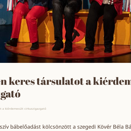
 keres társulatot a kiérde
zgató
t a kiérdemesült cirkuszigazgató
 szív bábelőadást kölcsönzött a szegedi Kövér Béla B