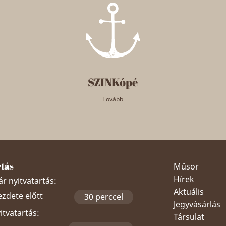
SZINKópé
Tovább
rtás
Műsor
Hírek
r nyitvatartás:
Aktuális
ezdete előtt
30 perccel
Jegyvásárlás
yitvatartás:
Társulat