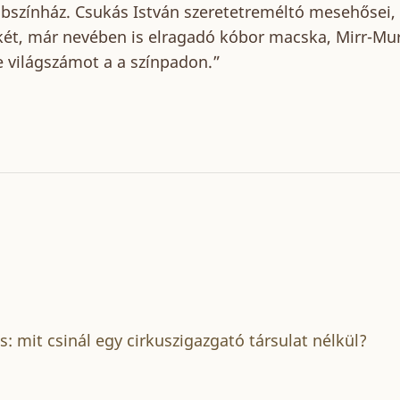
Bábszínház. Csukás István szeretetreméltó mesehősei,
két, már nevében is elragadó kóbor macska, Mirr-Mur
e világszámot a a színpadon.”
: mit csinál egy cirkuszigazgató társulat nélkül?