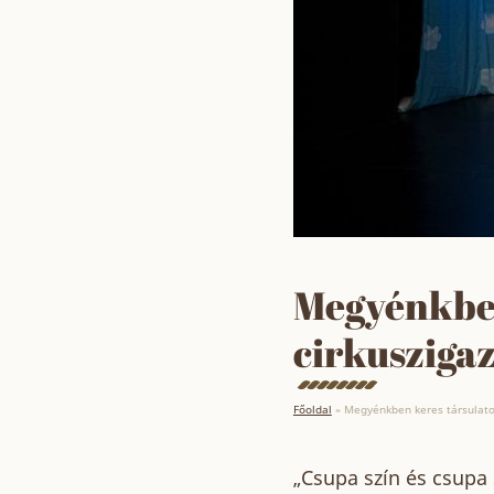
Megyénkben
cirkusziga
Főoldal
»
Megyénkben keres társulato
„Csupa szín és csupa