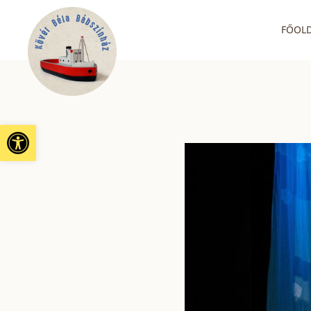
FŐOL
Eszköztár megnyitása