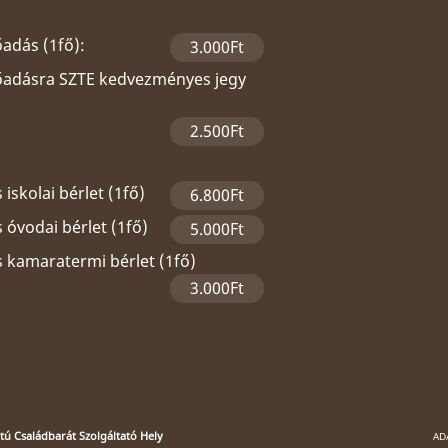
őadás (1fő):
3.000Ft
lőadásra SZTE kedvezményes jegy
2.500Ft
 iskolai bérlet (1fő)
6.800Ft
 óvodai bérlet (1fő)
5.000Ft
s kamaratermi bérlet (1fő)
3.000Ft
ú Családbarát Szolgáltató Hely
AD