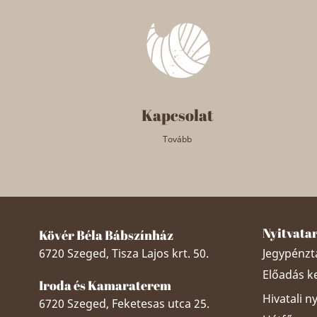
Kapcsolat
Tovább
Nyitvata
Kövér Béla Bábszínház
6720 Szeged, Tisza Lajos krt. 50.
Jegypénztá
Előadás k
Iroda és Kamaraterem
Hivatali n
6720 Szeged, Feketesas utca 25.