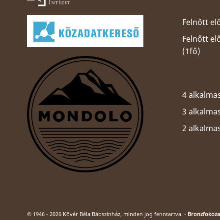
Felnőtt el
Felnőtt e
(1fő)
4 alkalmas
3 alkalmas
2 alkalma
© 1946 - 2026 Kövér Béla Bábszínház, minden jog fenntartva. -
Bronzfokozat