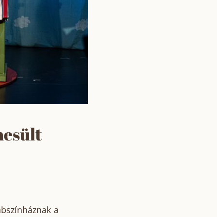
mesült
ábszínháznak a