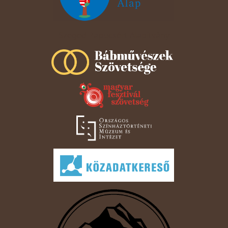
Szeged Papucsért Alapítvány