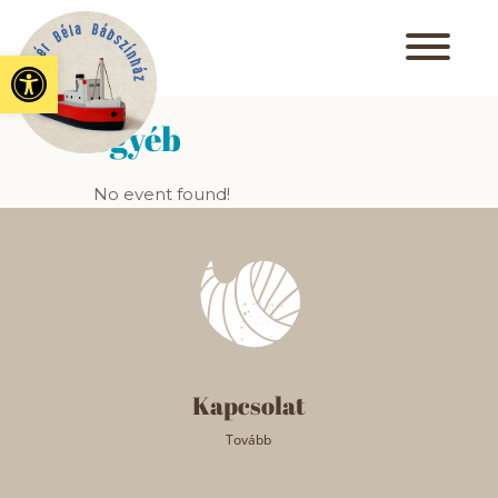
Eszköztár megnyitása
egyéb
No event found!
Kapcsolat
Tovább