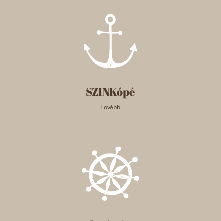
SZINKópé
Tovább